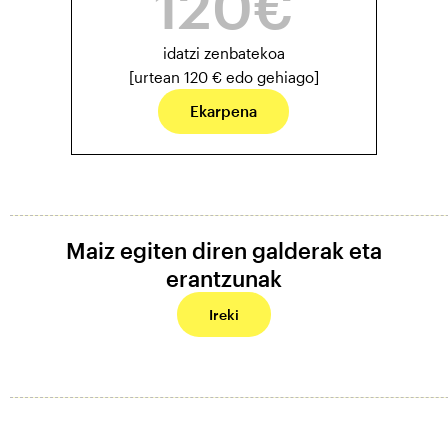
idatzi zenbatekoa
[urtean 120 € edo gehiago]
Ekarpena
Maiz egiten diren galderak eta
erantzunak
Ireki