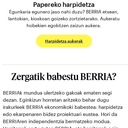
Papereko harpidetza
Egunkaria egunero jaso nahi duzu? BERRIA etxean,
lantokian, kioskoan goizeko zortzietarako. Aukeratu
hobekien egokitzen zaizun aukera.
Harpidetza aukerak
Zergatik babestu BERRIA?
BERRIAk mundua ulertzeko gakoak ematen segi
dezan. Eginkizun horretan aritzeko behar dugu
irakurleek BERRIA ekonomikoki babestea: harpidetza
edo ekarpenaren bidez proiektuari eustea. Hori da
BERRIAren independentzia bermatzeko modua.