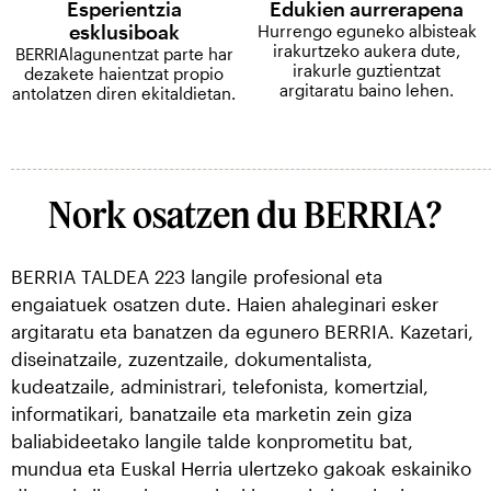
Esperientzia
Edukien aurrerapena
esklusiboak
Hurrengo eguneko albisteak
irakurtzeko aukera dute,
BERRIAlagunentzat parte har
irakurle guztientzat
dezakete haientzat propio
argitaratu baino lehen.
antolatzen diren ekitaldietan.
Nork osatzen du BERRIA?
BERRIA TALDEA 223 langile profesional eta
engaiatuek osatzen dute. Haien ahaleginari esker
argitaratu eta banatzen da egunero BERRIA. Kazetari,
diseinatzaile, zuzentzaile, dokumentalista,
kudeatzaile, administrari, telefonista, komertzial,
informatikari, banatzaile eta marketin zein giza
baliabideetako langile talde konprometitu bat,
mundua eta Euskal Herria ulertzeko gakoak eskainiko