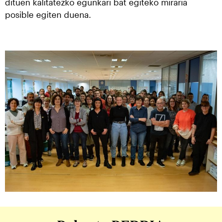
dituen kalitatezko egunkari bat egiteko miraria
posible egiten duena.