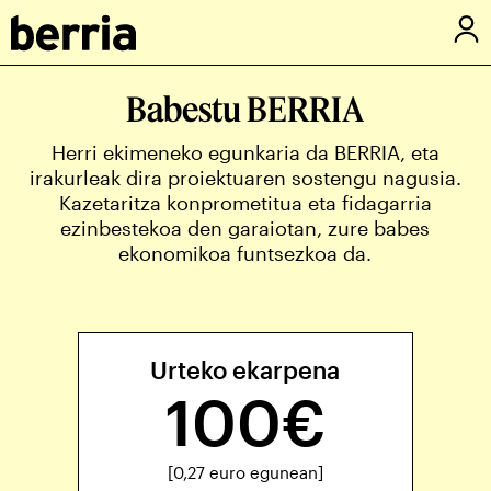
Babestu BERRIA
Herri ekimeneko egunkaria da BERRIA, eta
irakurleak dira proiektuaren sostengu nagusia.
Kazetaritza konprometitua eta fidagarria
ezinbestekoa den garaiotan, zure babes
ekonomikoa funtsezkoa da.
Urteko ekarpena
100€
[0,27 euro egunean]