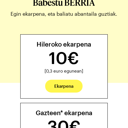
Babestu BERRIA
Egin ekarpena, eta baliatu abantaila guztiak.
Hileroko ekarpena
10€
[0,3 euro egunean]
Ekarpena
Gazteen* ekarpena
30€