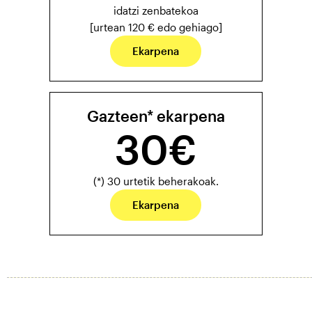
idatzi zenbatekoa
[urtean 120 € edo gehiago]
Ekarpena
Gazteen* ekarpena
30€
(*) 30 urtetik beherakoak.
Ekarpena