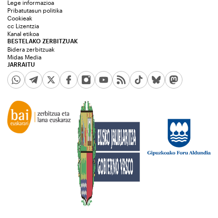
Lege informazioa
Pribatutasun politika
Cookieak
cc Lizentzia
Kanal etikoa
BESTELAKO ZERBITZUAK
Bidera zerbitzuak
Midas Media
JARRAITU