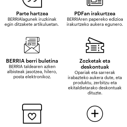
Parte hartzea
PDFan irakurtzea
BERRIAlagunek iruzkinak
BERRIAren papereko edizioa
egin ditzakete artikuluetan.
irakurtzeko aukera egunero.
BERRIA berri buletina
Zozketak eta
deskontuak
BERRIA taldearen azken
albisteak jasotzea, hilero,
Opariak eta sarrerak
posta elektronikoz.
irabazteko aukera dute, eta
produktu, zerbitzu eta
ekitaldietarako deskontuak
dituzte.