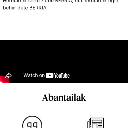
Herritarrek sortu zuten BERRIA, eta herritarrek egin
behar dute BERRIA.
Abantailak