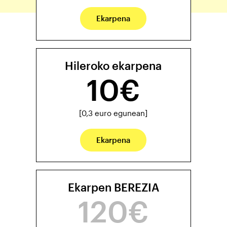
Ekarpena
Hileroko ekarpena
10€
[0,3 euro egunean]
Ekarpena
Ekarpen BEREZIA