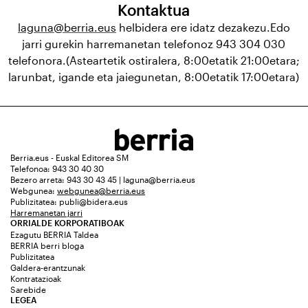
Kontaktua
laguna@berria.eus
helbidera ere idatz dezakezu.Edo
jarri gurekin harremanetan telefonoz 943 304 030
telefonora.(Asteartetik ostiralera, 8:00etatik 21:00etara;
larunbat, igande eta jaiegunetan, 8:00etatik 17:00etara)
Berria.eus - Euskal Editorea SM
Telefonoa: 943 30 40 30
Bezero arreta: 943 30 43 45 | laguna@berria.eus
Webgunea:
webgunea@berria.eus
Publizitatea:
publi@bidera.eus
Harremanetan jarri
ORRIALDE KORPORATIBOAK
Ezagutu BERRIA Taldea
BERRIA berri bloga
Publizitatea
Galdera-erantzunak
Kontratazioak
Sarebide
LEGEA