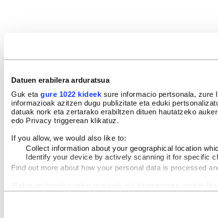
Datuen erabilera arduratsua
Guk eta
gure 1022 kideek
sure informacio pertsonala, zure I
informazioak azitzen dugu publizitate eta eduki pertsonaliza
datuak nork eta zertarako erabiltzen dituen hautatzeko auk
edo Privacy triggerean klikatuz.
If you allow, we would also like to:
Collect information about your geographical location whi
Identify your device by actively scanning it for specific ch
Find out more about how your personal data is processed an
Webgune honek cookie propioak eta hirugarrenen cookie-fitxa
gara. Ohar hau onartuz gero, teknologia hori erabiltzeko ba