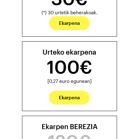
(*) 30 urtetik beherakoak.
Ekarpena
Urteko ekarpena
100€
[0,27 euro egunean]
Ekarpena
Ekarpen BEREZIA