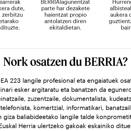
sarrerak
BERRIAlagunentzat
Hurren
kera dute,
parte har dezakete
albistea
 zerbitzu
haientzat propio
aukera d
ietarako
antolatzen diren
guztient
dituzte.
ekitaldietan.
bai
Nork osatzen du BERRIA?
A 223 langile profesional eta engaiatuek osa
inari esker argitaratu eta banatzen da eguner
einatzaile, zuzentzaile, dokumentalista, kudeatz
 telefonista, komertzial, informatikari, banatzai
n giza baliabideetako langile talde konprometit
uskal Herria ulertzeko gakoak eskainiko ditue