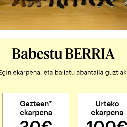
Babestu BERRIA
Egin ekarpena, eta baliatu abantaila guztiak
Gazteen*
Urteko
ekarpena
ekarpena
30€
100