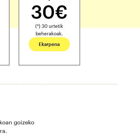
30€
(*) 30 urtetik
beherakoak.
Ekarpena
skoan goizeko
ra.