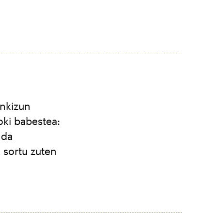
nkizun
oki babestea:
 da
 sortu zuten