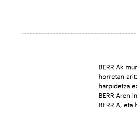
BERRIAk mun
horretan ari
harpidetza e
BERRIAren in
BERRIA, eta 