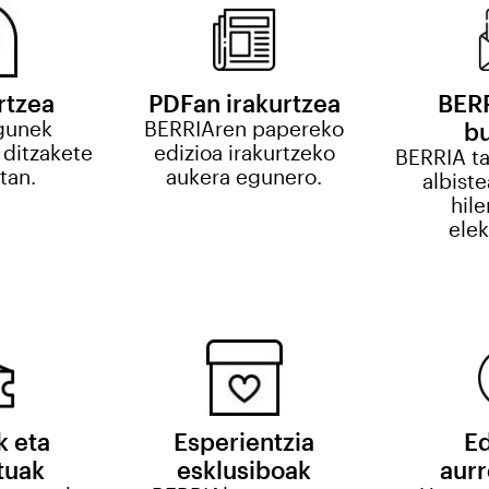
rtzea
PDFan irakurtzea
BERR
gunek
BERRIAren papereko
bu
 ditzakete
edizioa irakurtzeko
BERRIA t
etan.
aukera egunero.
albiste
hile
elek
k eta
Esperientzia
E
tuak
esklusiboak
aur