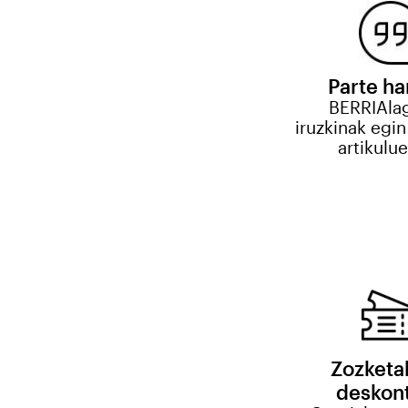
Parte ha
BERRIAla
iruzkinak egin
artikulu
Zozketa
deskon