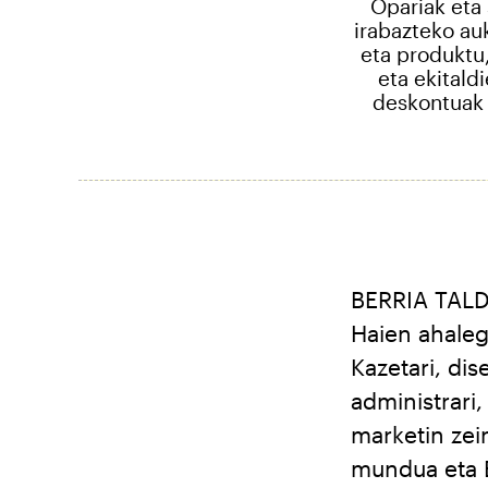
Opariak eta 
irabazteko au
eta produktu,
eta ekitald
deskontuak 
BERRIA TALDE
Haien ahaleg
Kazetari, dis
administrari,
marketin zei
mundua eta E