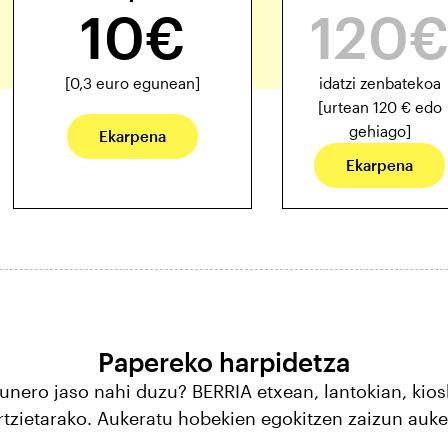
10€
[0,3 euro egunean]
idatzi zenbatekoa
[urtean 120 € edo
gehiago]
Ekarpena
Ekarpena
Papereko harpidetza
unero jaso nahi duzu? BERRIA etxean, lantokian, kio
rtzietarako. Aukeratu hobekien egokitzen zaizun auke