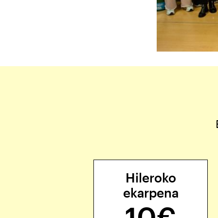
Hileroko
ekarpena
10€