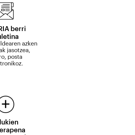
IA berri
letina
aldearen azken
ak jasotzea,
ro, posta
tronikoz.
dukien
rerapena