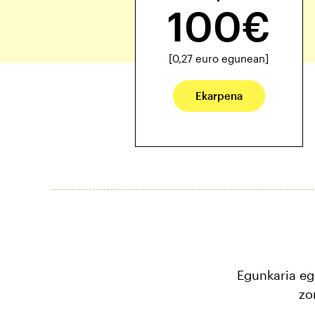
100€
[0,27 euro egunean]
Ekarpena
Egunkaria eg
zo