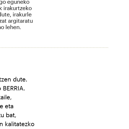
go eguneko
k irakurtzeko
ute, irakurle
zat argitaratu
no lehen.
tzen dute.
o BERRIA.
aile,
le eta
u bat,
n kalitatezko