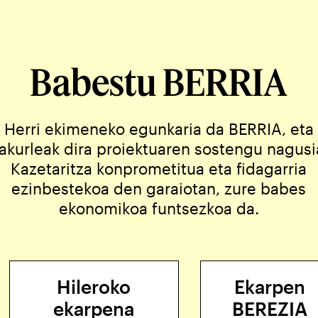
Babestu BERRIA
Herri ekimeneko egunkaria da BERRIA, eta
rakurleak dira proiektuaren sostengu nagusi
Kazetaritza konprometitua eta fidagarria
ezinbestekoa den garaiotan, zure babes
ekonomikoa funtsezkoa da.
Hileroko
Ekarpen
ekarpena
BEREZIA