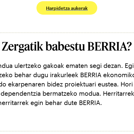
Harpidetza aukerak
Zergatik babestu BERRIA?
dua ulertzeko gakoak ematen segi dezan. Egi
tzeko behar dugu irakurleek BERRIA ekonomik
do ekarpenaren bidez proiektuari eustea. Hori
dependentzia bermatzeko modua. Herritarrek
herritarrek egin behar dute BERRIA.