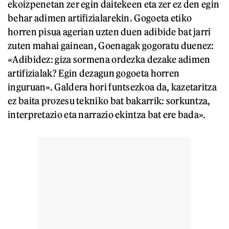
ekoizpenetan zer egin daitekeen eta zer ez den egin
behar adimen artifizialarekin. Gogoeta etiko
horren pisua agerian uzten duen adibide bat jarri
zuten mahai gainean, Goenagak gogoratu duenez:
«Adibidez: giza sormena ordezka dezake adimen
artifizialak? Egin dezagun gogoeta horren
inguruan». Galdera hori funtsezkoa da, kazetaritza
ez baita prozesu tekniko bat bakarrik: sorkuntza,
interpretazio eta narrazio ekintza bat ere bada».