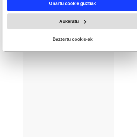
Onartu cookie guztiak
and set your preferences in the
details section
.
Webgune honek cookie propioak eta hirugarrenen cookie-
Aukeratu
fitxategiak erabiltzen ditu. Zure esperientzia eta zerbitzuak
hobetzeko asmoz, cookie teknologiaz baliatzen gara. Ohar
hau onartuz gero, teknologia hori erabiltzeko baimen
esplizitua ematen diguzu.
Gehiago irakurri
Baztertu cookie-ak