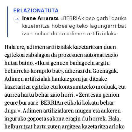
ERLAZIONATUTA
Irene Arrarats
«BERRIAk oso garbi dauka
kazetaritza hobea egiteko lagungarri bat
izan behar duela adimen artifizialak»
Hala ere, adimen artifizialak kazetaritzan duen
egitekoa zabalagoa da prozesuen automatizazio
hutsa baino. «Ikusi genuen badagoela argitu
beharreko korapilo bat», adierazi du Goenagak.
Adimen artifizialak hankaz gora jar ditzake
kazetaritza egiteko eta kontsumitzeko moduak, eta
aurrea hartu behar zaio horri. «Zera esan genion
geure buruari: 'BERRIAn etikoki kokatu behar
dugu'». Adimen artifizialaren mugen eta aukeren
inguruko gogoeta sakona eragin du horrek. Hala,
helburutzat hartu zuten argitzea kazetaritza arloko