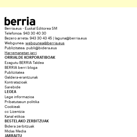
Berria.eus - Euskal Editorea SM
Telefonoa: 943 30 40 30
Bezero arreta: 943 30 43 45 | laguna@berria.eus
Webgunea:
webgunea@berria.eus
Publizitatea:
publi@bidera.eus
Harremanetan jarri
ORRIALDE KORPORATIBOAK
Ezagutu BERRIA Taldea
BERRIA berri bloga
Publizitatea
Galdera-erantzunak
Kontratazioak
Sarebide
LEGEA
Lege informazioa
Pribatutasun politika
Cookieak
cc Lizentzia
Kanal etikoa
BESTELAKO ZERBITZUAK
Bidera zerbitzuak
Midas Media
JARRAITU