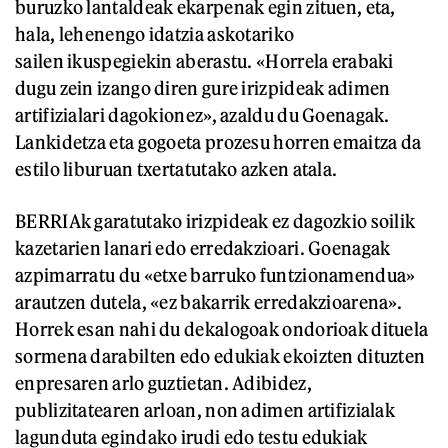
buruzko lantaldeak ekarpenak egin zituen, eta,
hala, lehenengo idatzia askotariko
sailen ikuspegiekin aberastu. «Horrela erabaki
dugu zein izango diren gure irizpideak adimen
artifizialari dagokionez», azaldu du Goenagak.
Lankidetza eta gogoeta prozesu horren emaitza da
estilo liburuan txertatutako azken atala.
BERRIAk garatutako irizpideak ez dagozkio soilik
kazetarien lanari edo erredakzioari. Goenagak
azpimarratu du «etxe barruko funtzionamendua»
arautzen dutela, «ez bakarrik erredakzioarena».
Horrek esan nahi du dekalogoak ondorioak dituela
sormena darabilten edo edukiak ekoizten dituzten
enpresaren arlo guztietan. Adibidez,
publizitatearen arloan, non adimen artifizialak
lagunduta egindako irudi edo testu edukiak