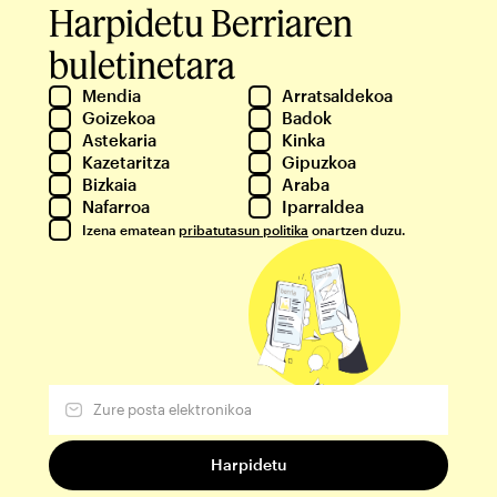
Harpidetu Berriaren
buletinetara
Mendia
Arratsaldekoa
Goizekoa
Badok
Astekaria
Kinka
Kazetaritza
Gipuzkoa
Bizkaia
Araba
Nafarroa
Iparraldea
Izena ematean
pribatutasun politika
onartzen duzu.