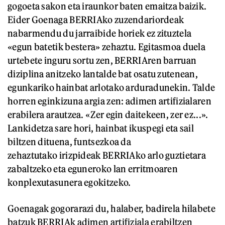
gogoeta sakon eta iraunkor baten emaitza baizik.
Eider Goenaga BERRIAko zuzendariordeak
nabarmendu du jarraibide horiek ez zituztela
«egun batetik bestera» zehaztu. Egitasmoa duela
urtebete inguru sortu zen, BERRIAren barruan
diziplina anitzeko lantalde bat osatu zutenean,
egunkariko hainbat arlotako arduradunekin. Talde
horren eginkizuna argia zen: adimen artifizialaren
erabilera arautzea. «Zer egin daitekeen, zer ez...».
Lankidetza sare hori, hainbat ikuspegi eta sail
biltzen dituena, funtsezkoa da
zehaztutako irizpideak BERRIAko arlo guztietara
zabaltzeko eta eguneroko lan erritmoaren
konplexutasunera egokitzeko.
Goenagak gogorarazi du, halaber, badirela hilabete
batzuk BERRIAk adimen artifiziala erabiltzen