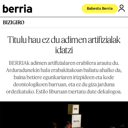
Babestu Berria
BIZIGIRO
Titulu hau ez du adimen artifizialak
idatzi
BERRIAk adimen artifizialaren erabilera arautu du.
Arduradunekin hala erabakitakoan baliatu ahalko da,
baina betiere egunkariaren irizpideen eta kode
deontologikoen barruan, eta ez du giza jarduna
ordezkatuko. Estilo liburuan txertatu dute dekalogoa.