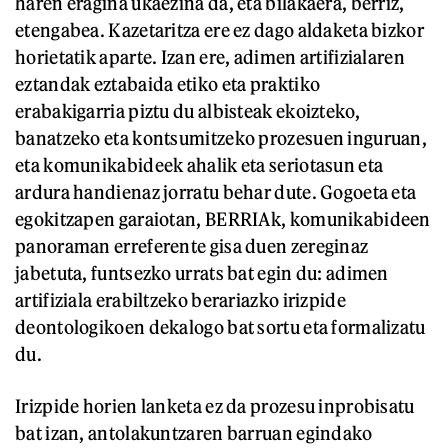
haren eragina ukaezina da, eta bilakaera, berriz,
etengabea. Kazetaritza ere ez dago aldaketa bizkor
horietatik aparte. Izan ere, adimen artifizialaren
eztandak eztabaida etiko eta praktiko
erabakigarria piztu du albisteak ekoizteko,
banatzeko eta kontsumitzeko prozesuen inguruan,
eta komunikabideek ahalik eta seriotasun eta
ardura handienaz jorratu behar dute. Gogoeta eta
egokitzapen garaiotan, BERRIAk, komunikabideen
panoraman erreferente gisa duen zereginaz
jabetuta, funtsezko urrats bat egin du: adimen
artifiziala erabiltzeko berariazko irizpide
deontologikoen dekalogo bat sortu eta formalizatu
du.
Irizpide horien lanketa ez da prozesu inprobisatu
bat izan, antolakuntzaren barruan egindako