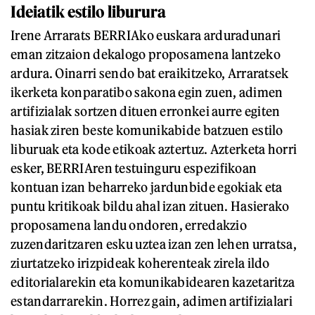
Ideiatik estilo liburura
Irene Arrarats BERRIAko euskara arduradunari
eman zitzaion dekalogo proposamena lantzeko
ardura. Oinarri sendo bat eraikitzeko, Arraratsek
ikerketa konparatibo sakona egin zuen, adimen
artifizialak sortzen dituen erronkei aurre egiten
hasiak ziren beste komunikabide batzuen estilo
liburuak eta kode etikoak aztertuz. Azterketa horri
esker, BERRIAren testuinguru espezifikoan
kontuan izan beharreko jardunbide egokiak eta
puntu kritikoak bildu ahal izan zituen. Hasierako
proposamena landu ondoren, erredakzio
zuzendaritzaren esku uztea izan zen lehen urratsa,
ziurtatzeko irizpideak koherenteak zirela ildo
editorialarekin eta komunikabidearen kazetaritza
estandarrarekin. Horrez gain, adimen artifizialari