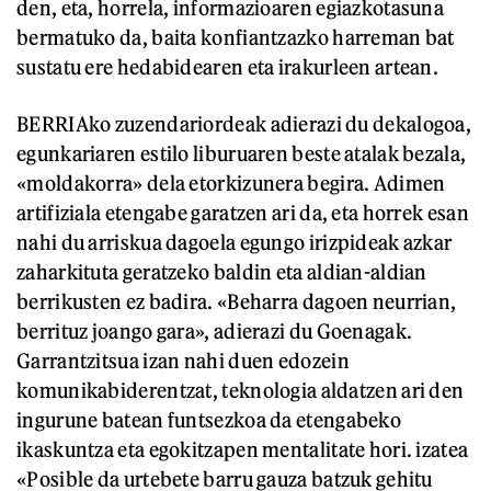
den, eta, horrela, informazioaren egiazkotasuna
bermatuko da, baita konfiantzazko harreman bat
sustatu ere hedabidearen eta irakurleen artean.
BERRIAko zuzendariordeak adierazi du dekalogoa,
egunkariaren estilo liburuaren beste atalak bezala,
«moldakorra» dela etorkizunera begira. Adimen
artifiziala etengabe garatzen ari da, eta horrek esan
nahi du arriskua dagoela egungo irizpideak azkar
zaharkituta geratzeko baldin eta aldian-aldian
berrikusten ez badira. «Beharra dagoen neurrian,
berrituz joango gara», adierazi du Goenagak.
Garrantzitsua izan nahi duen edozein
komunikabiderentzat, teknologia aldatzen ari den
ingurune batean funtsezkoa da etengabeko
ikaskuntza eta egokitzapen mentalitate hori. izatea
«Posible da urtebete barru gauza batzuk gehitu