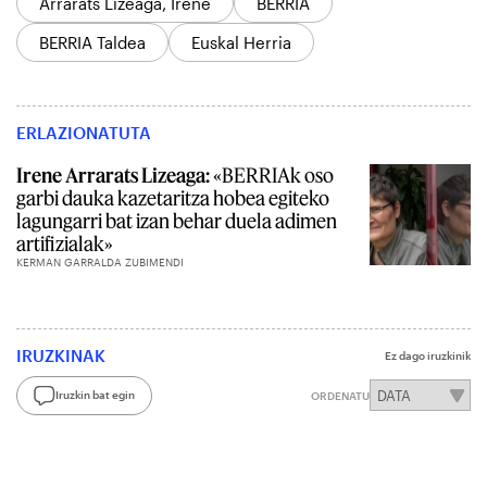
Arrarats Lizeaga, Irene
BERRIA
BERRIA Taldea
Euskal Herria
ERLAZIONATUTA
Irene Arrarats Lizeaga:
«BERRIAk oso
garbi dauka kazetaritza hobea egiteko
lagungarri bat izan behar duela adimen
artifizialak»
KERMAN GARRALDA ZUBIMENDI
IRUZKINAK
Ez dago iruzkinik
Iruzkin bat egin
ORDENATU