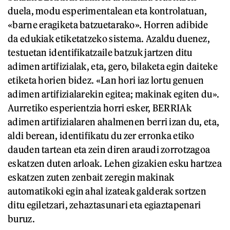
duela, modu esperimentalean eta kontrolatuan,
«barne eragiketa batzuetarako». Horren adibide
da edukiak etiketatzeko sistema. Azaldu duenez,
testuetan identifikatzaile batzuk jartzen ditu
adimen artifizialak, eta, gero, bilaketa egin daiteke
etiketa horien bidez. «Lan hori iaz lortu genuen
adimen artifizialarekin egitea; makinak egiten du».
Aurretiko esperientzia horri esker, BERRIAk
adimen artifizialaren ahalmenen berri izan du, eta,
aldi berean, identifikatu du zer erronka etiko
dauden tartean eta zein diren araudi zorrotzagoa
eskatzen duten arloak. Lehen gizakien esku hartzea
eskatzen zuten zenbait zeregin makinak
automatikoki egin ahal izateak galderak sortzen
ditu egiletzari, zehaztasunari eta egiaztapenari
buruz.