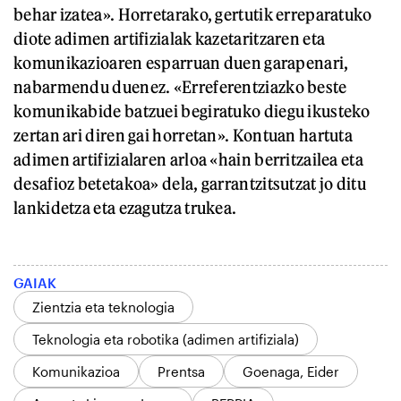
behar izatea». Horretarako, gertutik erreparatuko
diote adimen artifizialak kazetaritzaren eta
komunikazioaren esparruan duen garapenari,
nabarmendu duenez. «Erreferentziazko beste
komunikabide batzuei begiratuko diegu ikusteko
zertan ari diren gai horretan». Kontuan hartuta
adimen artifizialaren arloa «hain berritzailea eta
desafioz betetakoa» dela, garrantzitsutzat jo ditu
lankidetza eta ezagutza trukea.
GAIAK
Zientzia eta teknologia
Teknologia eta robotika (adimen artifiziala)
Komunikazioa
Prentsa
Goenaga, Eider