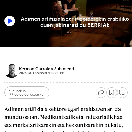
Adimen artifiziala zer irizpiderekin erabiliko
duen jakinarazi du BERRIAk
Kerman Garralda Zubimendi
2025EKO EKAINAREN 18A
05:00
Entzun
00:00:00
00:08:40
Adimen artifiziala sektore ugari eraldatzen ari da
mundu osoan. Medikuntzatik eta industriatik hasi
eta merkataritzarekin eta hezkuntzarekin bukatu,