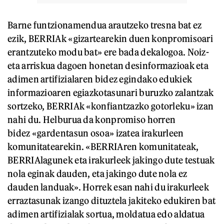
Barne funtzionamendua arautzeko tresna bat ez
ezik, BERRIAk «gizartearekin duen konpromisoari
erantzuteko modu bat» ere bada dekalogoa. Noiz-
eta arriskua dagoen honetan desinformazioak eta
adimen artifizialaren bidez egindako edukiek
informazioaren egiazkotasunari buruzko zalantzak
sortzeko, BERRIAk «konfiantzazko gotorleku» izan
nahi du. Helburua da konpromiso horren
bidez «gardentasun osoa» izatea irakurleen
komunitatearekin. «BERRIAren komunitateak,
BERRIAlagunek eta irakurleek jakingo dute testuak
nola eginak dauden, eta jakingo dute nola ez
dauden landuak». Horrek esan nahi du irakurleek
erraztasunak izango dituztela jakiteko edukiren bat
adimen artifizialak sortua, moldatua edo aldatua