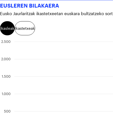
EUSLEREN BILAKAERA
Eusko Jaurlaritzak ikastetxeetan euskara bultzatzeko s
Ikasleak
Ikastetxeak
2.500
2.000
1.500
1.000
500