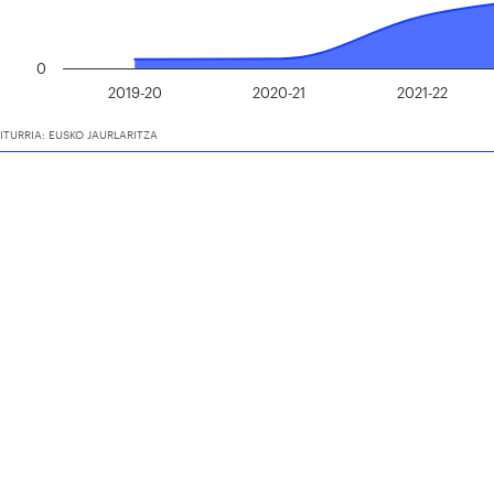
0
2019-20
2020-21
2021-22
ITURRIA: EUSKO JAURLARITZA