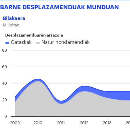
BARNE DESPLAZAMENDUAK MUNDUAN
Bilakaera
Milioitan
Desplazamenduaren arrazoia
Gatazkak
Natur hondamendiak
80
60
40
20
0
2009
2010
2011
2012
2013
2