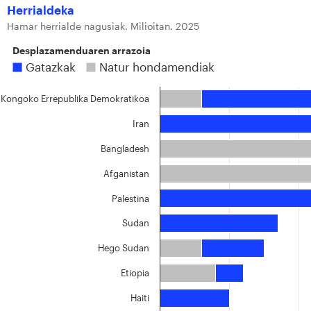
Herrialdeka
Hamar herrialde nagusiak. Milioitan. 2025
Desplazamenduaren arrazoia
Gatazkak
Natur hondamendiak
Kongoko Errepublika Demokratikoa
Iran
Bangladesh
Afganistan
Palestina
Sudan
Hego Sudan
Etiopia
Haiti