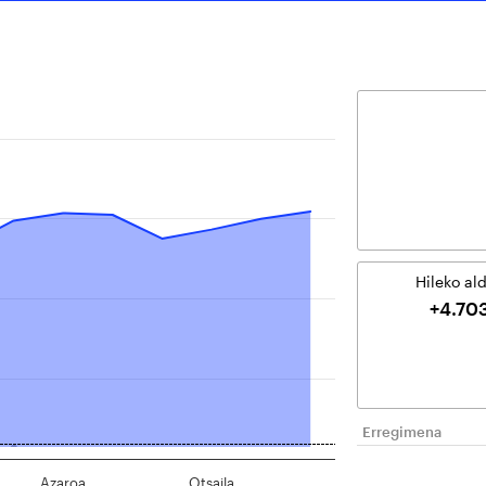
Hileko al
+4.70
Erregimena
Azaroa
Otsaila