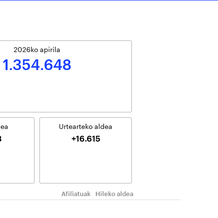
2026ko
apirila
1.354.648
dea
Urtearteko aldea
3
+16.615
Afiliatuak
Hileko aldea