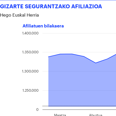
GIZARTE SEGURANTZAKO AFILIAZIOA
Hego Euskal Herria
Afiliatuen bilakaera
1.400.000
1.350.000
1.300.000
1.250.000
0
Maiatza
Abuztua