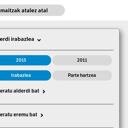
maitzak a
talez atal
erdi irabazlea
2015
2011
Irabazlea
Parte hartzea
eratu alderdi bat
eratu eremu bat