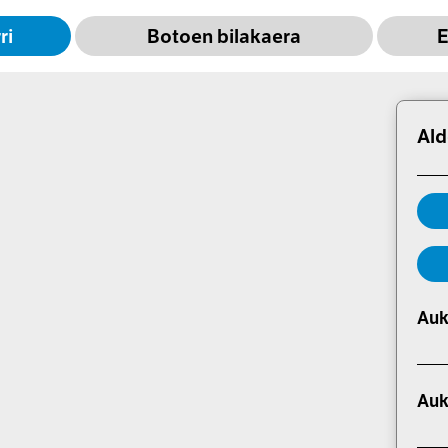
ri
Botoen b
ilakaera
E
Ald
Auk
Auk