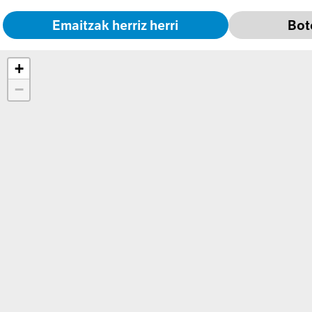
Emaitzak h
erriz herri
Bot
+
−