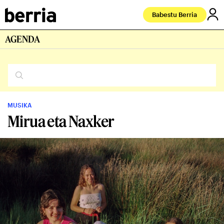
Babestu Berria
AGENDA
MUSIKA
Mirua eta Naxker