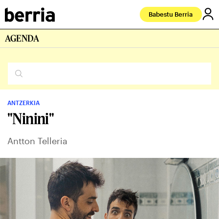
Babestu Berria
AGENDA
ANTZERKIA
"Ninini"
Antton Telleria