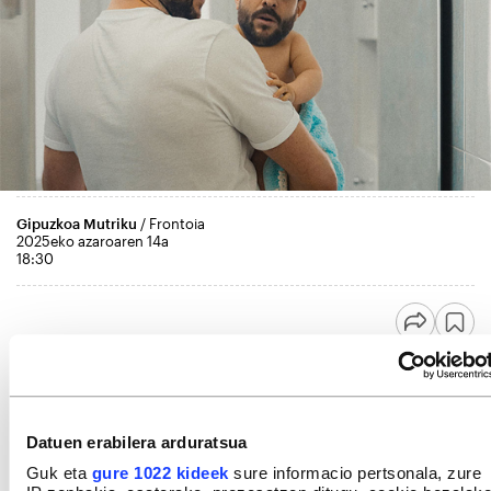
Gipuzkoa Mutriku
/ Frontoia
2025eko azaroaren 14a
18:30
Datuen erabilera arduratsua
Guk eta
gure 1022 kideek
sure informacio pertsonala, zure