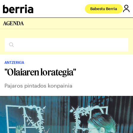
Babestu Berria
AGENDA
ANTZERKIA
"Olaiaren lorategia"
Pajaros pintados konpainia