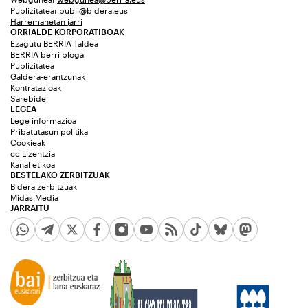
Publizitatea:
publi@bidera.eus
Harremanetan jarri
ORRIALDE KORPORATIBOAK
Ezagutu BERRIA Taldea
BERRIA berri bloga
Publizitatea
Galdera-erantzunak
Kontratazioak
Sarebide
LEGEA
Lege informazioa
Pribatutasun politika
Cookieak
cc Lizentzia
Kanal etikoa
BESTELAKO ZERBITZUAK
Bidera zerbitzuak
Midas Media
JARRAITU