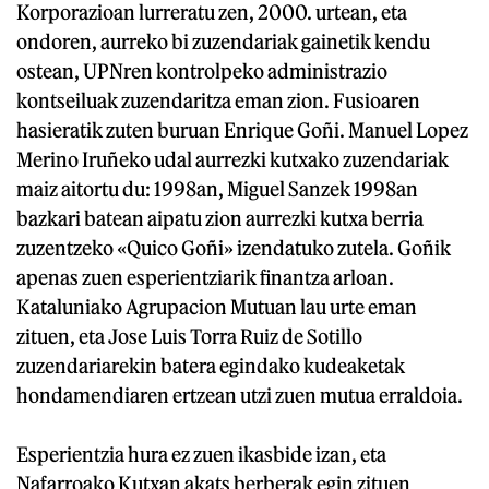
Korporazioan lurreratu zen, 2000. urtean, eta
ondoren, aurreko bi zuzendariak gainetik kendu
ostean, UPNren kontrolpeko administrazio
kontseiluak zuzendaritza eman zion. Fusioaren
hasieratik zuten buruan Enrique Goñi. Manuel Lopez
Merino Iruñeko udal aurrezki kutxako zuzendariak
maiz aitortu du: 1998an, Miguel Sanzek 1998an
bazkari batean aipatu zion aurrezki kutxa berria
zuzentzeko «Quico Goñi» izendatuko zutela. Goñik
apenas zuen esperientziarik finantza arloan.
Kataluniako Agrupacion Mutuan lau urte eman
zituen, eta Jose Luis Torra Ruiz de Sotillo
zuzendariarekin batera egindako kudeaketak
hondamendiaren ertzean utzi zuen mutua erraldoia.
Esperientzia hura ez zuen ikasbide izan, eta
Nafarroako Kutxan akats berberak egin zituen