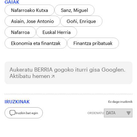
GAIAK
Nafarroako Kutxa
Sanz, Miguel
Asiain, Jose Antonio
Goñi, Enrique
Nafarroa
Euskal Herria
Ekonomia eta finantzak
Finantza pribatuak
Aukeratu
BERRIA
gogoko iturri gisa Googlen.
Aktibatu hemen
IRUZKINAK
Ez dago iruzkinik
Iruzkin bat egin
ORDENATU