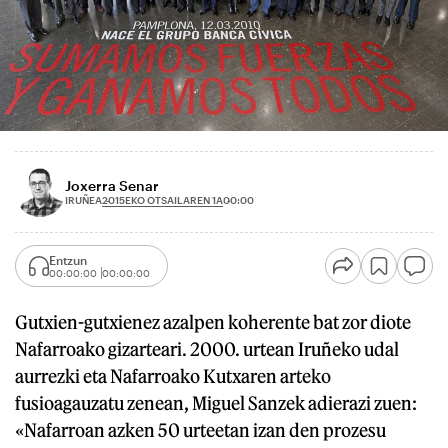
Joxerra Senar
2015EKO OTSAILAREN 1A
IRUÑEA
00:00
Entzun
00:00:00
00:00:00
Gutxien-gutxienez azalpen koherente bat zor diote
Nafarroako gizarteari. 2000. urtean Iruñeko udal
aurrezki eta Nafarroako Kutxaren arteko
fusioagauzatu zenean, Miguel Sanzek adierazi zuen:
«Nafarroan azken 50 urteetan izan den prozesu