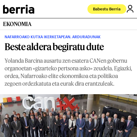
Babestu Berria
EKONOMIA
NAFARROAKO KUTXA IKERKETAPEAN. ARDURADUNAK
Beste aldera begiratu dute
Yolanda Barcina ausartu zen esatera CANen gobernu
organoetan «gizarteko pertsona asko» zeudela. Egiazki,
ordea, Nafarroako elite ekonomikoa eta politikoa
zegoen ordezkatuta eta eurak dira erantzuleak.