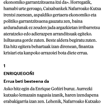
ekonomiko garrantzitsuena itxi da». Horregatik,
hamabi urte geroago, Caixabankek Nafarroako Kutxa
irentsi zuenean, aspaldiko gertaera ekonomiko eta
politiko garrantzitsuena gauzatu zen, baina
arduradunak ez zeuden jada argazkietan irribarretsu
ateratzeko edo adierazpen arranditsuak egiteko.
Isiltasuna gorde zuten. Beste aldera begiratu zuten.
Eta hitz egitera behartuak izan direnean, finantza
krisiari eta kanpoko arrazoiei bota diete errua.
1
ENRIQUEGOÑI
Errua beti besteena da
Asko hitz egin da Enrique Goñiri buruz. Aurrezki
kutxako lemazain nagusia izanik, haren izendapena
erabakigarria izan zen. Lehenik, Nafarroako Kutxako