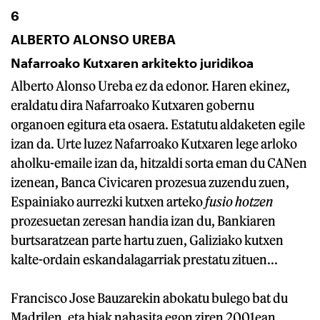
6
ALBERTO ALONSO UREBA
Nafarroako Kutxaren arkitekto juridikoa
Alberto Alonso Ureba ez da edonor. Haren ekinez,
eraldatu dira Nafarroako Kutxaren gobernu
organoen egitura eta osaera. Estatutu aldaketen egile
izan da. Urte luzez Nafarroako Kutxaren lege arloko
aholku-emaile izan da, hitzaldi sorta eman du CANen
izenean, Banca Civicaren prozesua zuzendu zuen,
Espainiako aurrezki kutxen arteko
fusio hotzen
prozesuetan zeresan handia izan du, Bankiaren
burtsaratzean parte hartu zuen, Galiziako kutxen
kalte-ordain eskandalagarriak prestatu zituen...
Francisco Jose Bauzarekin abokatu bulego bat du
Madrilen, eta biak nahasita egon ziren 2001ean