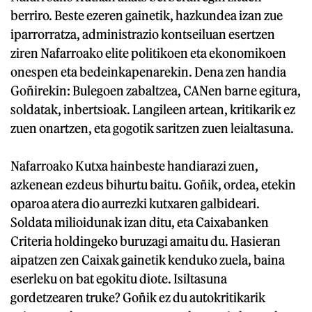
berriro. Beste ezeren gainetik, hazkundea izan zue
iparrorratza, administrazio kontseiluan esertzen
ziren Nafarroako elite politikoen eta ekonomikoen
onespen eta bedeinkapenarekin. Dena zen handia
Goñirekin: Bulegoen zabaltzea, CANen barne egitura,
soldatak, inbertsioak. Langileen artean, kritikarik ez
zuen onartzen, eta gogotik saritzen zuen leialtasuna.
Nafarroako Kutxa hainbeste handiarazi zuen,
azkenean ezdeus bihurtu baitu. Goñik, ordea, etekin
oparoa atera dio aurrezki kutxaren galbideari.
Soldata milioidunak izan ditu, eta Caixabanken
Criteria holdingeko buruzagi amaitu du. Hasieran
aipatzen zen Caixak gainetik kenduko zuela, baina
eserleku on bat egokitu diote. Isiltasuna
gordetzearen truke? Goñik ez du autokritikarik