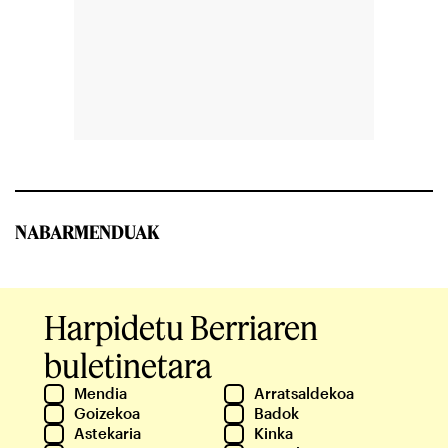
NABARMENDUAK
Harpidetu Berriaren
buletinetara
Mendia
Arratsaldekoa
Goizekoa
Badok
Astekaria
Kinka