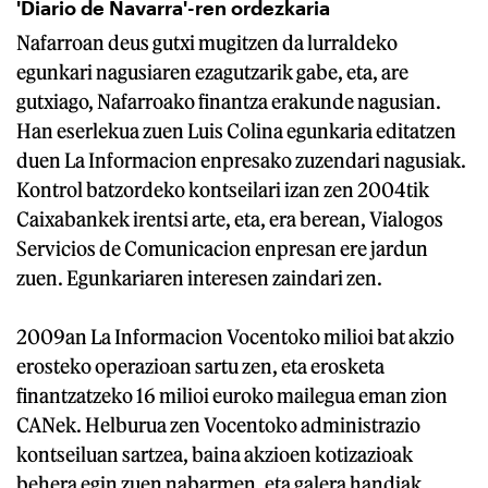
'Diario de Navarra'-ren ordezkaria
Nafarroan deus gutxi mugitzen da lurraldeko
egunkari nagusiaren ezagutzarik gabe, eta, are
gutxiago, Nafarroako finantza erakunde nagusian.
Han eserlekua zuen Luis Colina egunkaria editatzen
duen La Informacion enpresako zuzendari nagusiak.
Kontrol batzordeko kontseilari izan zen 2004tik
Caixabankek irentsi arte, eta, era berean, Vialogos
Servicios de Comunicacion enpresan ere jardun
zuen. Egunkariaren interesen zaindari zen.
2009an La Informacion Vocentoko milioi bat akzio
erosteko operazioan sartu zen, eta erosketa
finantzatzeko 16 milioi euroko mailegua eman zion
CANek. Helburua zen Vocentoko administrazio
kontseiluan sartzea, baina akzioen kotizazioak
behera egin zuen nabarmen, eta galera handiak