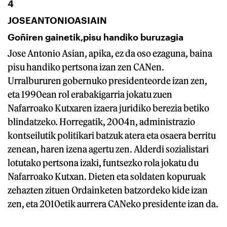
4
JOSEANTONIOASIAIN
Goñiren gainetik,pisu handiko buruzagia
Jose Antonio Asian, apika, ez da oso ezaguna, baina
pisu handiko pertsona izan zen CANen.
Urralbururen gobernuko presidenteorde izan zen,
eta 1990ean rol erabakigarria jokatu zuen
Nafarroako Kutxaren izaera juridiko berezia betiko
blindatzeko. Horregatik, 2004n, administrazio
kontseilutik politikari batzuk atera eta osaera berritu
zenean, haren izena agertu zen. Alderdi sozialistari
lotutako pertsona izaki, funtsezko rola jokatu du
Nafarroako Kutxan. Dieten eta soldaten kopuruak
zehazten zituen Ordainketen batzordeko kide izan
zen, eta 2010etik aurrera CANeko presidente izan da.