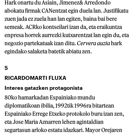
Hark onartu du Asiain, Jimenez& Arredondo
abokatu firmak CANentzat egin duela lan. Justifikatu
zuen jada ez zuela han lan egiten, baina bai bere
semeak. ACRko kontseilari izan da, eta eraikuntza
enpresa horrek aurrezki kutxarentzat lan egin du, eta
negozio partekatuak izan ditu.
Cervera auzia
hark
egindako salaketa batetik abiatu zen.
5
RICARDOMARTI FLUXA
Interes gatazken protagonista
80ko hamarkadan Espainiako mundu
diplomatikoan ibilia, 1992tik 1996ra bitartean
Espainiako Errege Etxeko protokolo buru izan zen,
eta Jose Maria Aznarren lehen agintaldian
segurtasun arloko estatu idazkari. Mayor Orejaren