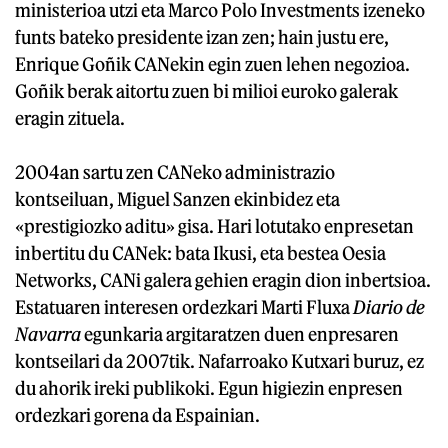
ministerioa utzi eta Marco Polo Investments izeneko
funts bateko presidente izan zen; hain justu ere,
Enrique Goñik CANekin egin zuen lehen negozioa.
Goñik berak aitortu zuen bi milioi euroko galerak
eragin zituela.
2004an sartu zen CANeko administrazio
kontseiluan, Miguel Sanzen ekinbidez eta
«prestigiozko aditu» gisa. Hari lotutako enpresetan
inbertitu du CANek: bata Ikusi, eta bestea Oesia
Networks, CANi galera gehien eragin dion inbertsioa.
Estatuaren interesen ordezkari Marti Fluxa
Diario de
Navarra
egunkaria argitaratzen duen enpresaren
kontseilari da 2007tik. Nafarroako Kutxari buruz, ez
du ahorik ireki publikoki. Egun higiezin enpresen
ordezkari gorena da Espainian.