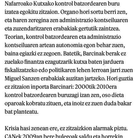
Nafarroako Kutxako kontrol batzordearen buru
izatea egokitu zitzaion. Organo hori sortu berri zen,
eta haren zeregina zen administrazio kontseiluaren
eta zuzendaritzaren erabakiak gertutik zaintzea.
Teorian, kontrol batzordearen eta administrazio
kontseiluaren artean autonomia egon behar zuen,
baina egiazki ez zegoen. Batetik, Barcinak berak ez
zuelako finantza ezagutzarik kutxa baten jarduera
fiskalizatzeko edo politikaren lehen lerroan jarri zuen
Miguel Sanzen erabakiak auzitan jartzeko. Hori guztia
ez zitzaion inporta Barcinari: 2000tik 2010era
kontrol batzordearen buruzagi izan zen, oso dieta
oparoak kobratu zituen, eta inoiz ez zuen duda bakar
bat planteatu.
Krisia hasi zenean ere, ez zitzaizkion alarmak piztu.
CANek 2009an bere bulegoak saldu eta horrekin