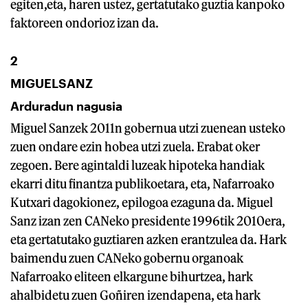
egiten,eta, haren ustez, gertatutako guztia kanpoko
faktoreen ondorioz izan da.
2
MIGUELSANZ
Arduradun nagusia
Miguel Sanzek 2011n gobernua utzi zuenean usteko
zuen ondare ezin hobea utzi zuela. Erabat oker
zegoen. Bere agintaldi luzeak hipoteka handiak
ekarri ditu finantza publikoetara, eta, Nafarroako
Kutxari dagokionez, epilogoa ezaguna da. Miguel
Sanz izan zen CANeko presidente 1996tik 2010era,
eta gertatutako guztiaren azken erantzulea da. Hark
baimendu zuen CANeko gobernu organoak
Nafarroako eliteen elkargune bihurtzea, hark
ahalbidetu zuen Goñiren izendapena, eta hark