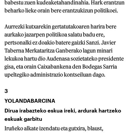
babestu zuen kudeaketahandinahia. Hark erantzun
beharko lieke orain bere erantzukizun politikoei.
Aurrezki kutxarekin gertatutakoaren harira bere
aurkako jazarpen politikoa salatu badu ere,
pertsonalki ez doakio batere gaizki Sanzi. Javier
Taberna Merkataritza Ganberako lagun minari
lekukoa hartu dio Audenasa sozietateko presidente
gisa, eta orain Caixabankena den Bodegas Sarria
upeltegiko administrazio kontseiluan dago.
3
YOLANDABARCINA
Dirua irabazteko eskua ireki, ardurak hartzeko
eskuak garbitu
Iruñeko alkate izendatu eta gutxira, blaust,