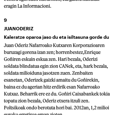
eragin La Informacioni.
9
JUANODERIZ
Kaleratze oparoa jaso du eta isiltasuna gorde du
Juan Oderiz Nafarroako Kutxaren Korporazioaren
buruzagi gorena izan zen; horrenbestez,Enrique
Goñiren eskuin eskua zen. Hari bezala, Oderizi
soldata blindatua egin zion CANek, eta, hark bezala,
soldata milioiduna jasotzen zuen. Zenbaiten
esanetan, Oderizek gaizki amaitu du Goñirekin,
baina ez du agerian hitz erdirik esan Nafarroako
Kutxaz. Beharrik ere ez du. Goñiri Caixabankek tokia
topatu zion bezala, Oderiz etxera itzuli zen.
Poltsikoak ondo berotuta hori bai. 2012an, 1,2 milioi
euroko erretiroa eman zioten.