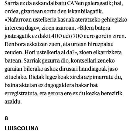
Sarria ez da eskandalizatu CANen galeragatik; bai,
ordea, gizartean sortu den iskanbilagatik.
«Nafarroan ustelkeria kasuak ateratzeko gehiegizko
interesa dago», zioen azaroan. «Bilera batera
joateagatik ez dakit 400 edo 700 euro gordin ziren.
Denbora eskatzen zuen, eta urtean hiruzpalau
zeuden. Hori ustelkeria al da?», zioen elkarrizketa
batean. Sarriak gezurra dio, kontseilari zeneko
garaian bilerako askoz dirusari handiagoak jaso
zituelako. Dietak legezkoak zirela azpimarratu du,
baina aktetan ez dagogaldera bakar bat
erregistratuta, eta gerora ere ez du kezka berezirik
azaldu.
8
LUISCOLINA