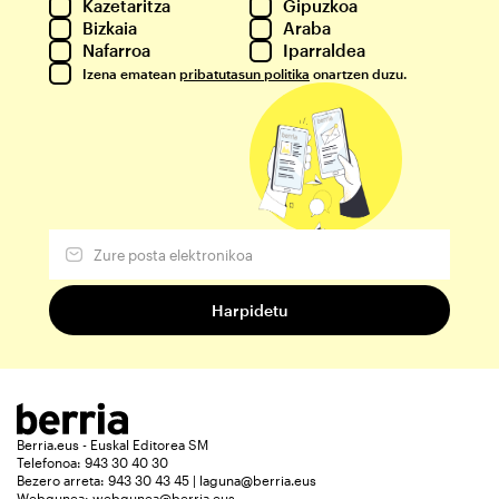
Kazetaritza
Gipuzkoa
Bizkaia
Araba
Nafarroa
Iparraldea
Izena ematean
pribatutasun politika
onartzen duzu.
Berria.eus - Euskal Editorea SM
Telefonoa: 943 30 40 30
Bezero arreta: 943 30 43 45 | laguna@berria.eus
Webgunea:
webgunea@berria.eus