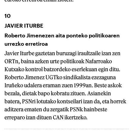
10
JAVIER ITURBE
Roberto Jimenezen aita ponteko politikoaren
urrezko erretiroa
Javier Iturbe gaztetan buruzagi iraultzaile izan zen
ORTn, baina azken urte politikoak Nafarroako
Kutxako kontrol batzordeko eserlekuan egin ditu.
Roberto Jimenez UGTko sindikalista ezezaguna
Iruñeko udalera eraman zuen 1999an. Beste askok
bezala, dietak bapo kobratu zituen. Asianekin
batera, PSNri lotutako kontseilari izan da, eta horrek
aditzera ematen du zergatik PSNk hainbeste
erreparo izan dituen CAN ikertzeko.