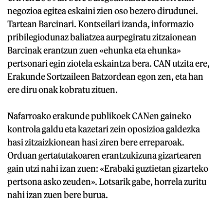
negozioa egitea eskaini zien oso bezero dirudunei.
Tartean Barcinari. Kontseilari izanda, informazio
pribilegiodunaz baliatzea aurpegiratu zitzaionean
Barcinak erantzun zuen «ehunka eta ehunka»
pertsonari egin ziotela eskaintza bera. CAN utzita ere,
Erakunde Sortzaileen Batzordean egon zen, eta han
ere diru onak kobratu zituen.
Nafarroako erakunde publikoek CANen gaineko
kontrola galdu eta kazetari zein oposizioa galdezka
hasi zitzaizkionean hasi ziren bere erreparoak.
Orduan gertatutakoaren erantzukizuna gizartearen
gain utzi nahi izan zuen: «Erabaki guztietan gizarteko
pertsona asko zeuden». Lotsarik gabe, horrela zuritu
nahi izan zuen bere burua.