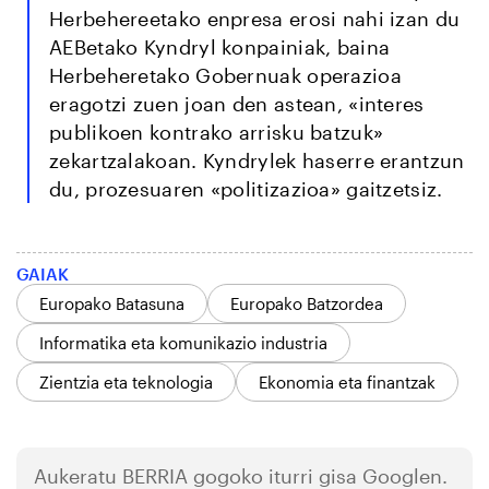
Herbehereetako enpresa erosi nahi izan du
AEBetako Kyndryl konpainiak, baina
Herbeheretako Gobernuak operazioa
eragotzi zuen joan den astean, «interes
publikoen kontrako arrisku batzuk»
zekartzalakoan. Kyndrylek haserre erantzun
du, prozesuaren «politizazioa» gaitzetsiz.
GAIAK
Europako Batasuna
Europako Batzordea
Informatika eta komunikazio industria
Zientzia eta teknologia
Ekonomia eta finantzak
Aukeratu
BERRIA
gogoko iturri gisa Googlen.