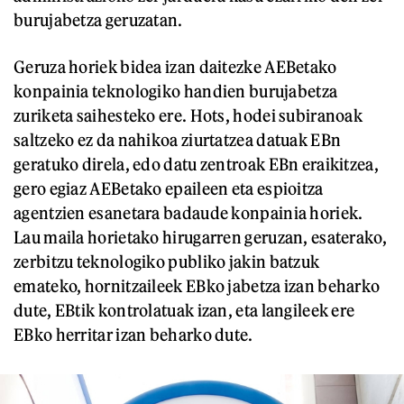
burujabetza geruzatan.
Geruza horiek bidea izan daitezke AEBetako
konpainia teknologiko handien burujabetza
zuriketa saihesteko ere. Hots, hodei subiranoak
saltzeko ez da nahikoa ziurtatzea datuak EBn
geratuko direla, edo datu zentroak EBn eraikitzea,
gero egiaz AEBetako epaileen eta espioitza
agentzien esanetara badaude konpainia horiek.
Lau maila horietako hirugarren geruzan, esaterako,
zerbitzu teknologiko publiko jakin batzuk
emateko, hornitzaileek EBko jabetza izan beharko
dute, EBtik kontrolatuak izan, eta langileek ere
EBko herritar izan beharko dute.