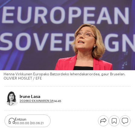
Henna Virkkunen Europako Batzordeko lehendakariordea, gaur Bruselan.
OLIVIER HOSLET / EFE
Irune Lasa
2026KO EKAINAREN 3A
14:45
Entzun
00:00:00
00:06:21