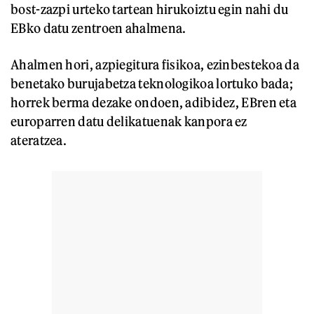
bost-zazpi urteko tartean hirukoiztu egin nahi du
EBko datu zentroen ahalmena.
Ahalmen hori, azpiegitura fisikoa, ezinbestekoa da
benetako burujabetza teknologikoa lortuko bada;
horrek berma dezake ondoen, adibidez, EBren eta
europarren datu delikatuenak kanpora ez
ateratzea.