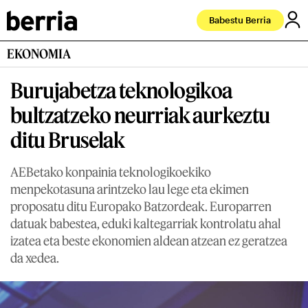
Babestu Berria
EKONOMIA
Burujabetza teknologikoa
bultzatzeko neurriak aurkeztu
ditu Bruselak
AEBetako konpainia teknologikoekiko
menpekotasuna arintzeko lau lege eta ekimen
proposatu ditu Europako Batzordeak. Europarren
datuak babestea, eduki kaltegarriak kontrolatu ahal
izatea eta beste ekonomien aldean atzean ez geratzea
da xedea.