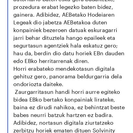
prozedura erabat legezko baten bidez,
gainera. Adibidez, AEBetako Hodeiaren
Legeak dio jabetza AEBetakoa duten
konpainiek bezeroen datuak eskuragarri
jarri behar dituztela hango epaileek eta
segurtasun agentziek hala eskatuz gero;
hau da, berdin dio datu horiek EBn dauden
edo EBko herritarrenak diren.
Horri erabateko mendekotasun digitala
gehituz gero, panorama beldurgarria dela
ondoriozta daiteke.
Zaurgarritasun handi horri aurre egiteko
bidea EBko bertako konpainiak lirateke,
baina ez dirudi nahikoa, ez behintzat beste
babes neurri batzuk hartzen ez badira.
Adibidez, nortasun digitala ziurtatzeko
zerbitzu horiek ematen dituen Solvinity