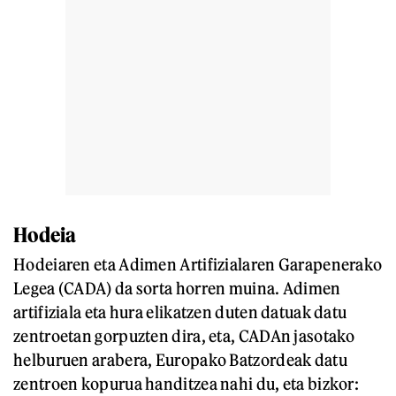
Hodeia
Hodeiaren eta Adimen Artifizialaren Garapenerako
Legea (CADA) da sorta horren muina. Adimen
artifiziala eta hura elikatzen duten datuak datu
zentroetan gorpuzten dira, eta, CADAn jasotako
helburuen arabera, Europako Batzordeak datu
zentroen kopurua handitzea nahi du, eta bizkor: