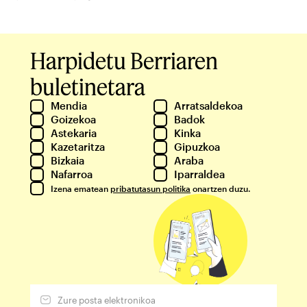
Harpidetu Berriaren
buletinetara
Mendia
Arratsaldekoa
Goizekoa
Badok
Astekaria
Kinka
Kazetaritza
Gipuzkoa
Bizkaia
Araba
Nafarroa
Iparraldea
Izena ematean
pribatutasun politika
onartzen duzu.