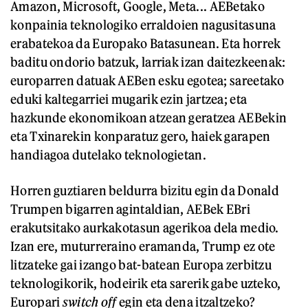
Amazon, Microsoft, Google, Meta... AEBetako
konpainia teknologiko erraldoien nagusitasuna
erabatekoa da Europako Batasunean. Eta horrek
baditu ondorio batzuk, larriak izan daitezkeenak:
europarren datuak AEBen esku egotea; sareetako
eduki kaltegarriei mugarik ezin jartzea; eta
hazkunde ekonomikoan atzean geratzea AEBekin
eta Txinarekin konparatuz gero, haiek garapen
handiagoa dutelako teknologietan.
Horren guztiaren beldurra bizitu egin da Donald
Trumpen bigarren agintaldian, AEBek EBri
erakutsitako aurkakotasun agerikoa dela medio.
Izan ere, muturreraino eramanda, Trump ez ote
litzateke gai izango bat-batean Europa zerbitzu
teknologikorik, hodeirik eta sarerik gabe uzteko,
Europari
switch off
egin eta dena itzaltzeko?