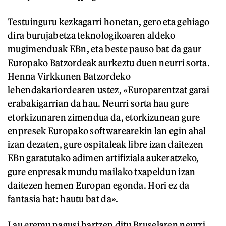
Testuinguru kezkagarri honetan, gero eta gehiago
dira burujabetza teknologikoaren aldeko
mugimenduak EBn, eta beste pauso bat da gaur
Europako Batzordeak aurkeztu duen neurri sorta.
Henna Virkkunen Batzordeko
lehendakariordearen ustez, «Europarentzat garai
erabakigarrian da hau. Neurri sorta hau gure
etorkizunaren zimendua da, etorkizunean gure
enpresek Europako softwarearekin lan egin ahal
izan dezaten, gure ospitaleak libre izan daitezen
EBn garatutako adimen artifiziala aukeratzeko,
gure enpresak mundu mailako txapeldun izan
daitezen hemen Europan egonda. Hori ez da
fantasia bat: hautu bat da».
Lau eremu nagusi hartzen ditu Bruselaren neurri