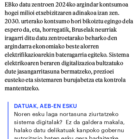
EBko datu zentroen 2024ko argindar kontsumoa
hogei milioi etxebizitzaren adinakoa izan zen.
2030. urterako kontsumo hori bikoiztu egingo dela
espero da, eta, horregatik, Bruselak neurriak
iragarri ditu datu zentroetarako beharko den
argindarra ekonomiako beste alorren
elektrifikazioarekin bateragarria egiteko. Sistema
elektrikoaren beraren digitalizazioa bultzatuko
dute jasangarritasuna bermatzeko, prezioei
eusteko eta sistemaren burujabetza eta kontrola
mantentzeko.
DATUAK, AEB-EN ESKU
Noren esku laga nortasuna ziurtatzeko
sistema digitalak? Ez da galdera makala,
halako datu delikatuak kanpoko gobernu
autoritario baten esku gera badaitezke,