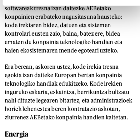
softwareak tresna izan daitezke AEBetako
konpainien erabateko nagusitasuna hausteko:
kode irekiaren bidez, datuen eta sistemen
kontrolari eusten zaio, baina, batez ere, bidea
ematen du konpainia teknologiko handien eta
haien ekosistemaren mende egoteari uzteko.
Era berean, askoren ustez, kode irekia tresna
egokia izan daiteke Europan bertan konpainia
teknologiko handiak edukitzeko. Kode irekien
inguruko eskaria, eskaintza, berrikuntza bultzatu
nahi dituzte legearen bitartez, eta administrazioek
horiek lehenestea beren kontratazio askotan,
ziurrenez AEBetako konpainia handien kaltetan.
Energia