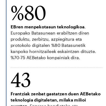
%80
EBren menpekotasun teknologikoa
.
Europako Batasunean erabiltzen diren
produktu, zerbitzu, azpiegitura eta
protokolo digitalen %80 Batasunetik
kanpoko hornitzaileek eskaintzen dituzte.
%70-75 AEBetako konpainiak dira.
43
Frantziak zenbat gastatzen duen AEBetako
teknologia digitaletan, milaka milioi
eurotan
. Enpresa handietako eta