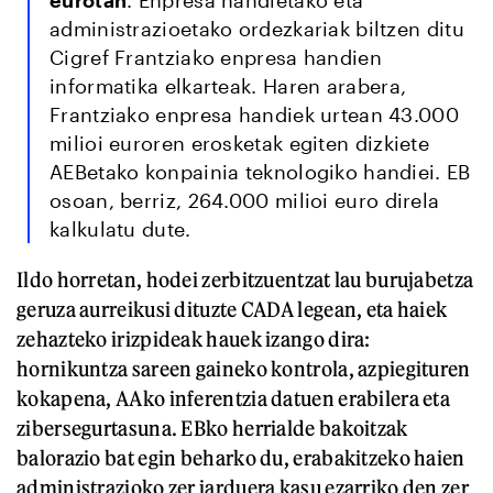
administrazioetako ordezkariak biltzen ditu
Cigref Frantziako enpresa handien
informatika elkarteak. Haren arabera,
Frantziako enpresa handiek urtean 43.000
milioi euroren erosketak egiten dizkiete
AEBetako konpainia teknologiko handiei. EB
osoan, berriz, 264.000 milioi euro direla
kalkulatu dute.
Ildo horretan, hodei zerbitzuentzat lau burujabetza
geruza aurreikusi dituzte CADA legean, eta haiek
zehazteko irizpideak hauek izango dira:
hornikuntza sareen gaineko kontrola, azpiegituren
kokapena, AAko inferentzia datuen erabilera eta
zibersegurtasuna. EBko herrialde bakoitzak
balorazio bat egin beharko du, erabakitzeko haien
administrazioko zer jarduera kasu ezarriko den zer