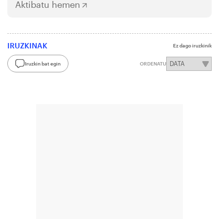
Aktibatu hemen
IRUZKINAK
Ez dago iruzkinik
Iruzkin bat egin
ORDENATU