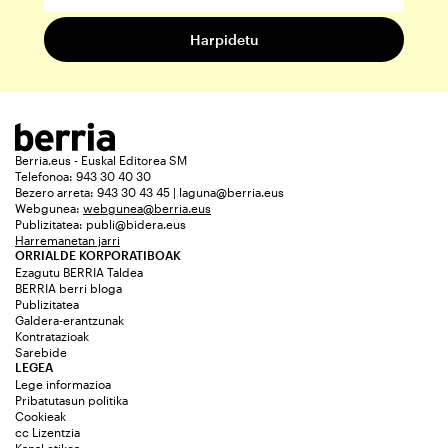
Berria.eus - Euskal Editorea SM
Telefonoa: 943 30 40 30
Bezero arreta: 943 30 43 45 | laguna@berria.eus
Webgunea:
webgunea@berria.eus
Publizitatea:
publi@bidera.eus
Harremanetan jarri
ORRIALDE KORPORATIBOAK
Ezagutu BERRIA Taldea
BERRIA berri bloga
Publizitatea
Galdera-erantzunak
Kontratazioak
Sarebide
LEGEA
Lege informazioa
Pribatutasun politika
Cookieak
cc Lizentzia