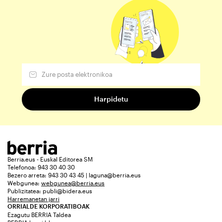
Berria.eus - Euskal Editorea SM
Telefonoa: 943 30 40 30
Bezero arreta: 943 30 43 45 | laguna@berria.eus
Webgunea:
webgunea@berria.eus
Publizitatea:
publi@bidera.eus
Harremanetan jarri
ORRIALDE KORPORATIBOAK
Ezagutu BERRIA Taldea