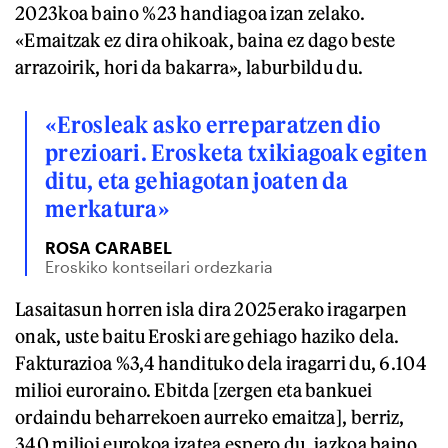
2023koa baino %23 handiagoa izan zelako.
«Emaitzak ez dira ohikoak, baina ez dago beste
arrazoirik, hori da bakarra», laburbildu du.
«Erosleak asko erreparatzen dio
prezioari. Erosketa txikiagoak egiten
ditu, eta gehiagotan joaten da
merkatura»
ROSA CARABEL
Eroskiko kontseilari ordezkaria
Lasaitasun horren isla dira 2025erako iragarpen
onak, uste baitu Eroski are gehiago haziko dela.
Fakturazioa %3,4 handituko dela iragarri du, 6.104
milioi euroraino. Ebitda [zergen eta bankuei
ordaindu beharrekoen aurreko emaitza], berriz,
340 milioi eurokoa izatea espero du, iazkoa baino