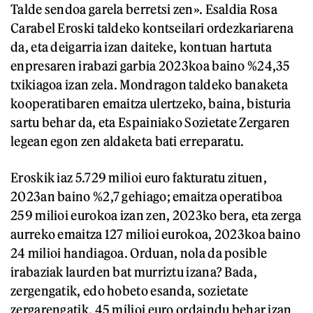
Talde sendoa garela berretsi zen». Esaldia Rosa
Carabel Eroski taldeko kontseilari ordezkariarena
da, eta deigarria izan daiteke, kontuan hartuta
enpresaren irabazi garbia 2023koa baino %24,35
txikiagoa izan zela. Mondragon taldeko banaketa
kooperatibaren emaitza ulertzeko, baina, bisturia
sartu behar da, eta Espainiako Sozietate Zergaren
legean egon zen aldaketa bati erreparatu.
Eroskik iaz 5.729 milioi euro fakturatu zituen,
2023an baino %2,7 gehiago; emaitza operatiboa
259 milioi eurokoa izan zen, 2023ko bera, eta zerga
aurreko emaitza 127 milioi eurokoa, 2023koa baino
24 milioi handiagoa. Orduan, nola da posible
irabaziak laurden bat murriztu izana? Bada,
zergengatik, edo hobeto esanda, sozietate
zergarengatik, 45 milioi euro ordaindu behar izan