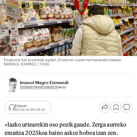
Emakume bat erosketak egiten, Eroskiren supermerkatuetako batean.
MARISOL RAMIREZ / FOKU
Imanol Magro Eizmendi
2025EKO MAIATZAREN 7A
19:30
Entzun
00:00:00
00:05:33
«Iazko urtearekin oso pozik gaude. Zerga aurreko
emaitza 2023koa baino askoz hobea izan zen.