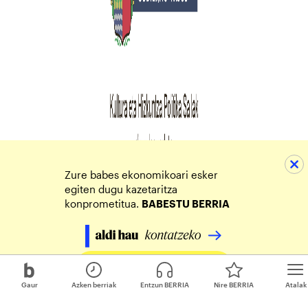
Zure babes ekonomikoari esker
egiten dugu kazetaritza
konprometitua.
BABESTU BERRIA
Egin zure ekarpena
Gaur
Azken berriak
Entzun BERRIA
Nire BERRIA
Atalak