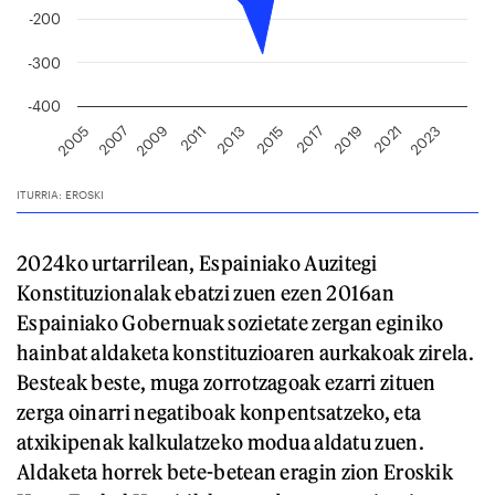
2024ko urtarrilean, Espainiako Auzitegi
Konstituzionalak ebatzi zuen ezen 2016an
Espainiako Gobernuak sozietate zergan eginiko
hainbat aldaketa konstituzioaren aurkakoak zirela.
Besteak beste, muga zorrotzagoak ezarri zituen
zerga oinarri negatiboak konpentsatzeko, eta
atxikipenak kalkulatzeko modua aldatu zuen.
Aldaketa horrek bete-betean eragin zion Eroskik