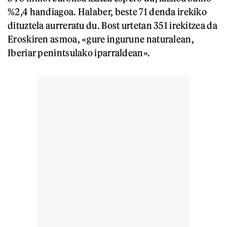
%2,4 handiagoa. Halaber, beste 71 denda irekiko
dituztela aurreratu du. Bost urtetan 351 irekitzea da
Eroskiren asmoa, «gure ingurune naturalean,
Iberiar penintsulako iparraldean».