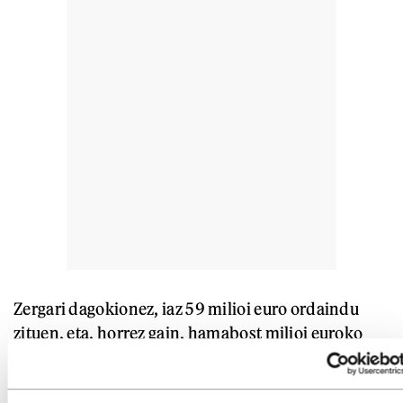
Zergari dagokionez, iaz 59 milioi euro ordaindu
zituen, eta, horrez gain, hamabost milioi euroko
amortizazio gehigarri bat. Taldearen zorra 948
milioi eurokoa da, eta erdia baino gehiago 2023an