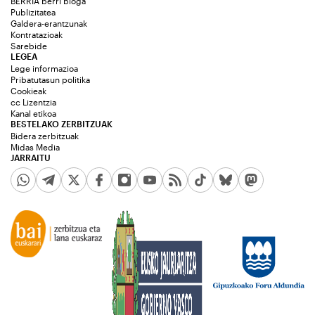
BERRIA berri bloga
Publizitatea
Galdera-erantzunak
Kontratazioak
Sarebide
LEGEA
Lege informazioa
Pribatutasun politika
Cookieak
cc Lizentzia
Kanal etikoa
BESTELAKO ZERBITZUAK
Bidera zerbitzuak
Midas Media
JARRAITU