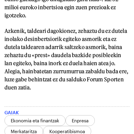
milioi euroko inbertsioa egin zuen prezioak ez
igotzeko.
Azkenik, taldeari dagokionez, zehaztu du ez dutela
inolako desinbertsiorik egiteko asmorik eta ez
dutela taldearen adarrik saltzeko asmorik, baina
zehaztu du «prest» daudela bazkide posibleekin
lan egiteko, baina inork ez duela haien atea jo.
Alegia, hainbatetan zurrumurrua zabaldu bada ere,
luze gabe behintzat ez du salduko Forum Sporten
duen zatia.
GAIAK
Ekonomia eta finantzak
Enpresa
Merkataritza
Kooperatibismoa