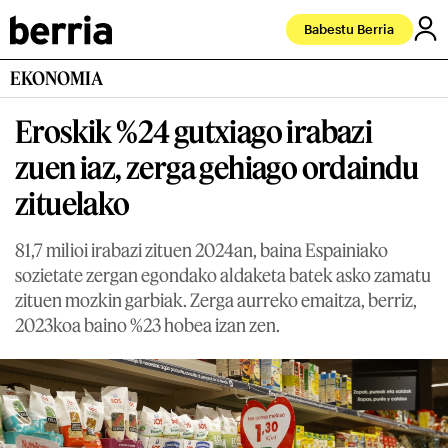
Babestu Berria
EKONOMIA
Eroskik %24 gutxiago irabazi
zuen iaz, zerga gehiago ordaindu
zituelako
81,7 milioi irabazi zituen 2024an, baina Espainiako
sozietate zergan egondako aldaketa batek asko zamatu
zituen mozkin garbiak. Zerga aurreko emaitza, berriz,
2023koa baino %23 hobea izan zen.