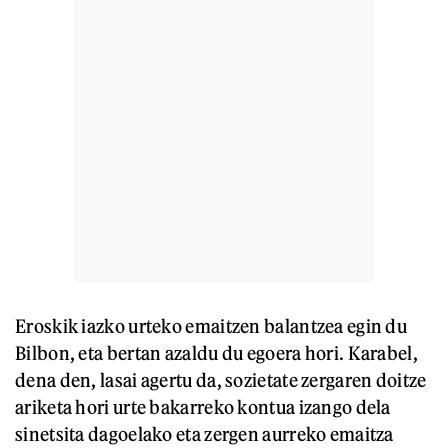
Eroskik iazko urteko emaitzen balantzea egin du
Bilbon, eta bertan azaldu du egoera hori. Karabel,
dena den, lasai agertu da, sozietate zergaren doitze
ariketa hori urte bakarreko kontua izango dela
sinetsita dagoelako eta zergen aurreko emaitza