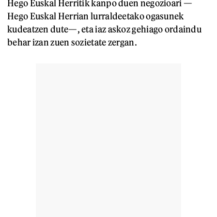
Hego Euskal Herritik kanpo duen negozioari —
Hego Euskal Herrian lurraldeetako ogasunek
kudeatzen dute—, eta iaz askoz gehiago ordaindu
behar izan zuen sozietate zergan.