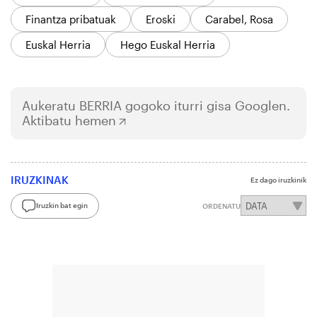
Finantza pribatuak
Eroski
Carabel, Rosa
Euskal Herria
Hego Euskal Herria
Aukeratu
BERRIA
gogoko iturri gisa Googlen.
Aktibatu hemen
IRUZKINAK
Ez dago iruzkinik
Iruzkin bat egin
ORDENATU