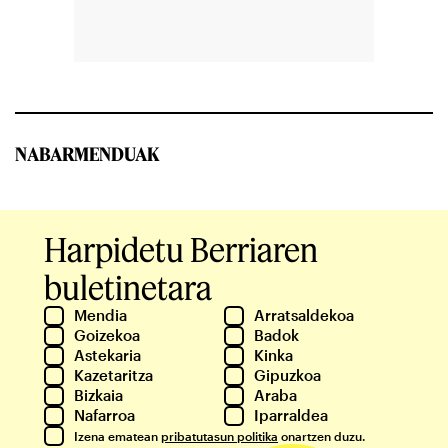
NABARMENDUAK
Harpidetu Berriaren
buletinetara
Mendia
Arratsaldekoa
Goizekoa
Badok
Astekaria
Kinka
Kazetaritza
Gipuzkoa
Bizkaia
Araba
Nafarroa
Iparraldea
Izena ematean
pribatutasun politika
onartzen duzu.