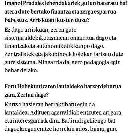
Imanol Pradales lehendakariek gutun bateratu bat
atera dute bertako finantza eta zerga esparrua
babestuz. Arriskuan ikusten duzu?
Ez dago arriskuan, zeren gure
sistema aldebikotasunean oinarritua dago eta
finantzaketa autonomikotik kanpo dago.
Zentralistek eta jakobinoek kolokan jartzen dute
gure sistema. Mingarria da, gero pedagogia egin
behar delako.
Foru Hobekuntzaren lantaldeko batzordeburua
zara. Zertan dago?
Kurtso hasieran berraktibatu egin da
lantaldea. Adituen agerraldiak entzuten ari gara,
eta interesgarriak dira. Badirudi gehiengo bat
dagoela eguneratze horrekin ados, baina, gure