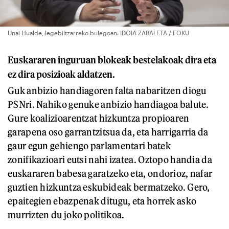
Unai Hualde, legebiltzarreko bulegoan. IDOIA ZABALETA / FOKU
Euskararen inguruan blokeak bestelakoak dira eta
ez dira posizioak aldatzen.
Guk anbizio handiagoren falta nabaritzen diogu
PSNri. Nahiko genuke anbizio handiagoa balute.
Gure koalizioarentzat hizkuntza propioaren
garapena oso garrantzitsua da, eta harrigarria da
gaur egun gehiengo parlamentari batek
zonifikazioari eutsi nahi izatea. Oztopo handia da
euskararen babesa garatzeko eta, ondorioz, nafar
guztien hizkuntza eskubideak bermatzeko. Gero,
epaitegien ebazpenak ditugu, eta horrek asko
murrizten du joko politikoa.