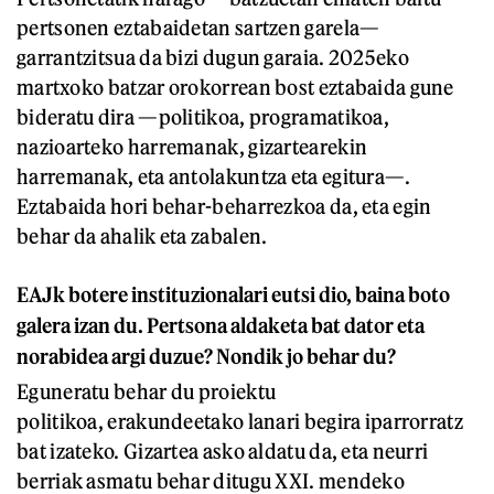
pertsonen eztabaidetan sartzen garela—
garrantzitsua da bizi dugun garaia. 2025eko
martxoko batzar orokorrean bost eztabaida gune
bideratu dira —politikoa, programatikoa,
nazioarteko harremanak, gizartearekin
harremanak, eta antolakuntza eta egitura—.
Eztabaida hori behar-beharrezkoa da, eta egin
behar da ahalik eta zabalen.
EAJk botere instituzionalari eutsi dio, baina boto
galera izan du. Pertsona aldaketa bat dator eta
norabidea argi duzue? Nondik jo behar du?
Eguneratu behar du proiektu
politikoa, erakundeetako lanari begira iparrorratz
bat izateko. Gizartea asko aldatu da, eta neurri
berriak asmatu behar ditugu XXI. mendeko