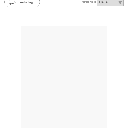
Iruzkin bat egin
ORDENATU