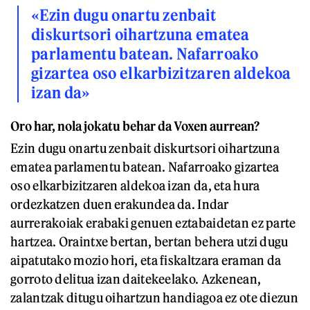
«Ezin dugu onartu zenbait
diskurtsori oihartzuna ematea
parlamentu batean. Nafarroako
gizartea oso elkarbizitzaren aldekoa
izan da»
Oro har, nola jokatu behar da Voxen aurrean?
Ezin dugu onartu zenbait diskurtsori oihartzuna
ematea parlamentu batean. Nafarroako gizartea
oso elkarbizitzaren aldekoa izan da, eta hura
ordezkatzen duen erakundea da. Indar
aurrerakoiak erabaki genuen eztabaidetan ez parte
hartzea. Oraintxe bertan, bertan behera utzi dugu
aipatutako mozio hori, eta fiskaltzara eraman da
gorroto delitua izan daitekeelako. Azkenean,
zalantzak ditugu oihartzun handiagoa ez ote diezun