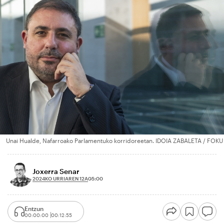
Unai Hualde, Nafarroako Parlamentuko korridoreetan. IDOIA ZABALETA / FOKU
Joxerra Senar
2024KO URRIAREN 12A
05:00
Entzun
00:00:00
00:12:55