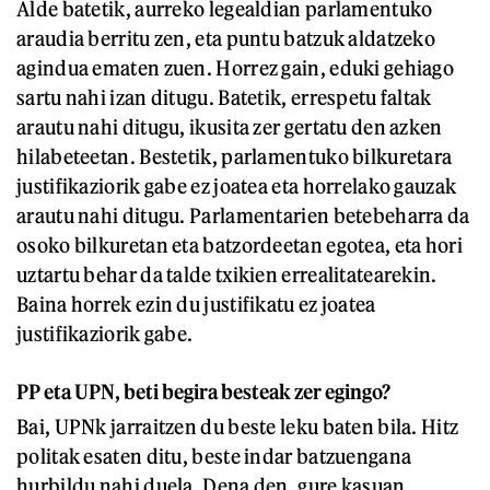
Alde batetik, aurreko legealdian parlamentuko
araudia berritu zen, eta puntu batzuk aldatzeko
agindua ematen zuen. Horrez gain, eduki gehiago
sartu nahi izan ditugu. Batetik, errespetu faltak
arautu nahi ditugu, ikusita zer gertatu den azken
hilabeteetan. Bestetik, parlamentuko bilkuretara
justifikaziorik gabe ez joatea eta horrelako gauzak
arautu nahi ditugu. Parlamentarien betebeharra da
osoko bilkuretan eta batzordeetan egotea, eta hori
uztartu behar da talde txikien errealitatearekin.
Baina horrek ezin du justifikatu ez joatea
justifikaziorik gabe.
PP eta UPN, beti begira besteak zer egingo?
Bai, UPNk jarraitzen du beste leku baten bila. Hitz
politak esaten ditu, beste indar batzuengana
hurbildu nahi duela. Dena den, gure kasuan