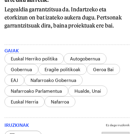
Legealdia garrantzitsua da. Indartzeko eta
etorkizun on bat izateko aukera dugu. Pertsonak
garrantzitsuak dira, baina proiektuak ere bai.
GAIAK
Euskal Herriko politika
Autogobernua
Gobernua
Eragile politikoak
Geroa Bai
EAJ
Nafarroako Gobernua
Nafarroako Parlamentua
Hualde, Unai
Euskal Herria
Nafarroa
IRUZKINAK
Ez dago iruzkinik