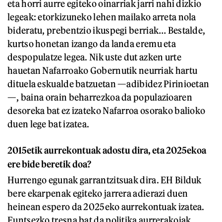
eta horri aurre egiteko oinarriak jarri nahi dizkio
legeak: etorkizuneko lehen mailako arreta nola
bideratu, prebentzio ikuspegi berriak… Bestalde,
kurtso honetan izango da landa eremu eta
despopulatze legea. Nik uste dut azken urte
hauetan Nafarroako Gobernutik neurriak hartu
dituela eskualde batzuetan —adibidez Pirinioetan
—, baina orain beharrezkoa da populazioaren
desoreka bat ez izateko Nafarroa osorako balioko
duen lege bat izatea.
2015etik aurrekontuak adostu dira, eta 2025ekoa
ere bide beretik doa?
Hurrengo egunak garrantzitsuak dira. EH Bilduk
bere ekarpenak egiteko jarrera adierazi duen
heinean espero da 2025eko aurrekontuak izatea.
Funtsezko tresna bat da politika aurrerakoiak