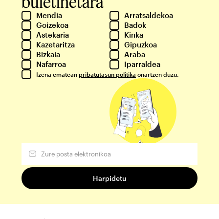
buletinetara
Mendia
Arratsaldekoa
Goizekoa
Badok
Astekaria
Kinka
Kazetaritza
Gipuzkoa
Bizkaia
Araba
Nafarroa
Iparraldea
Izena ematean
pribatutasun politika
onartzen duzu.