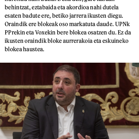
behintzat, eztabaida eta akordioa nahi dutela
esaten badute ere, betiko jarrera ikusten diegu.
Oraindik ere blokeak oso markatuta daude. UPNk
PPrekin eta Voxekin bere blokea osatzen du. Ez da
ikusten oraindik bloke aurrerakoia eta eskuineko
blokea haustea.