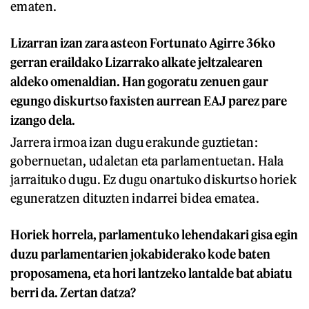
ematen.
Lizarran izan zara asteon Fortunato Agirre 36ko
gerran eraildako Lizarrako alkate jeltzalearen
aldeko omenaldian. Han gogoratu zenuen gaur
egungo diskurtso faxisten aurrean EAJ parez pare
izango dela.
Jarrera irmoa izan dugu erakunde guztietan:
gobernuetan, udaletan eta parlamentuetan. Hala
jarraituko dugu. Ez dugu onartuko diskurtso horiek
eguneratzen dituzten indarrei bidea ematea.
Horiek horrela, parlamentuko lehendakari gisa egin
duzu parlamentarien jokabiderako kode baten
proposamena, eta hori lantzeko lantalde bat abiatu
berri da. Zertan datza?