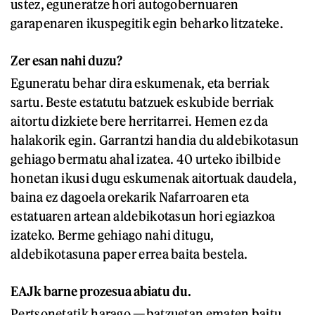
ustez, eguneratze hori autogobernuaren
garapenaren ikuspegitik egin beharko litzateke.
Zer esan nahi duzu?
Eguneratu behar dira eskumenak, eta berriak
sartu. Beste estatutu batzuek eskubide berriak
aitortu dizkiete bere herritarrei. Hemen ez da
halakorik egin. Garrantzi handia du aldebikotasun
gehiago bermatu ahal izatea. 40 urteko ibilbide
honetan ikusi dugu eskumenak aitortuak daudela,
baina ez dagoela orekarik Nafarroaren eta
estatuaren artean aldebikotasun hori egiazkoa
izateko. Berme gehiago nahi ditugu,
aldebikotasuna paper errea baita bestela.
EAJk barne prozesua abiatu du.
Pertsonetatik harago —batzuetan ematen baitu