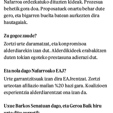
Nafarroa ordezkatuko dituzten kideak. Prozesua
behetik gora doa. Proposatuek onartu behar dute
gero, eta bigarren buelta batean aurkezten dira
hautagaiak.
Zu gogoz zaude?
Zortzi urte daramatzat, eta konpromisoa
alderdiarekin izan dut. Alderdikideek erabakitzen
duten tokian egoteko prestasuna adierazi dut.
Eta nola dago Nafarroako EAJ?
Urte garrantzitsuak izan dira EAJrentzat. Zortzi
urteotan afiliazio mailan %20 hazi gara. Koalizioen
esperientzia alderdiarentzat ona izan da.
Uxue Barkos Senatuan dago, eta Geroa Baik hiru
urte ditu aurretik.