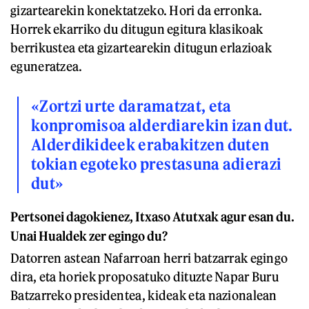
gizartearekin konektatzeko. Hori da erronka.
Horrek ekarriko du ditugun egitura klasikoak
berrikustea eta gizartearekin ditugun erlazioak
eguneratzea.
«Zortzi urte daramatzat, eta
konpromisoa alderdiarekin izan dut.
Alderdikideek erabakitzen duten
tokian egoteko prestasuna adierazi
dut»
Pertsonei dagokienez, Itxaso Atutxak agur esan du.
Unai Hualdek zer egingo du?
Datorren astean Nafarroan herri batzarrak egingo
dira, eta horiek proposatuko dituzte Napar Buru
Batzarreko presidentea, kideak eta nazionalean