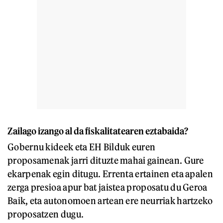
Zailago izango al da fiskalitatearen eztabaida?
Gobernu kideek eta EH Bilduk euren
proposamenak jarri dituzte mahai gainean. Gure
ekarpenak egin ditugu. Errenta ertainen eta apalen
zerga presioa apur bat jaistea proposatu du Geroa
Baik, eta autonomoen artean ere neurriak hartzeko
proposatzen dugu.