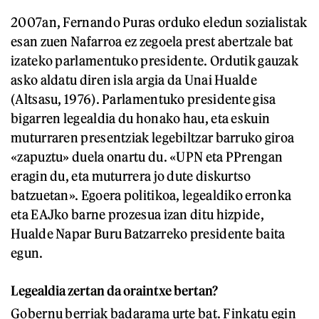
2007an, Fernando Puras orduko eledun sozialistak
esan zuen Nafarroa ez zegoela prest abertzale bat
izateko parlamentuko presidente. Ordutik gauzak
asko aldatu diren isla argia da Unai Hualde
(Altsasu, 1976). Parlamentuko presidente gisa
bigarren legealdia du honako hau, eta eskuin
muturraren presentziak legebiltzar barruko giroa
«zapuztu» duela onartu du. «UPN eta PPrengan
eragin du, eta muturrera jo dute diskurtso
batzuetan». Egoera politikoa, legealdiko erronka
eta EAJko barne prozesua izan ditu hizpide,
Hualde Napar Buru Batzarreko presidente baita
egun.
Legealdia zertan da oraintxe bertan?
Gobernu berriak badarama urte bat. Finkatu egin