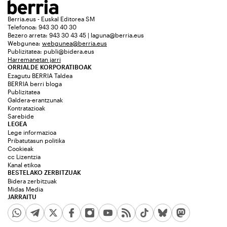
Berria.eus - Euskal Editorea SM
Telefonoa: 943 30 40 30
Bezero arreta: 943 30 43 45 | laguna@berria.eus
Webgunea:
webgunea@berria.eus
Publizitatea:
publi@bidera.eus
Harremanetan jarri
ORRIALDE KORPORATIBOAK
Ezagutu BERRIA Taldea
BERRIA berri bloga
Publizitatea
Galdera-erantzunak
Kontratazioak
Sarebide
LEGEA
Lege informazioa
Pribatutasun politika
Cookieak
cc Lizentzia
Kanal etikoa
BESTELAKO ZERBITZUAK
Bidera zerbitzuak
Midas Media
JARRAITU