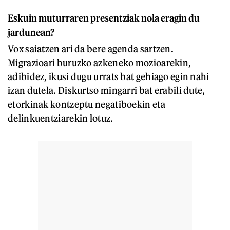
Eskuin muturraren presentziak nola eragin du
jardunean?
Vox saiatzen ari da bere agenda sartzen.
Migrazioari buruzko azkeneko mozioarekin,
adibidez, ikusi dugu urrats bat gehiago egin nahi
izan dutela. Diskurtso mingarri bat erabili dute,
etorkinak kontzeptu negatiboekin eta
delinkuentziarekin lotuz.