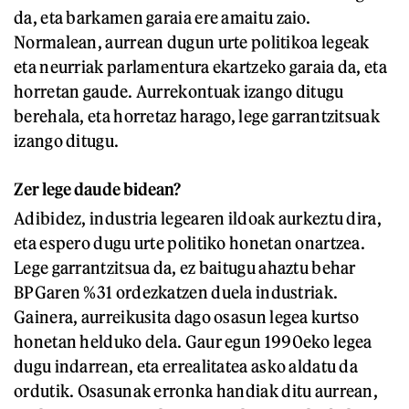
da, eta barkamen garaia ere amaitu zaio.
Normalean, aurrean dugun urte politikoa legeak
eta neurriak parlamentura ekartzeko garaia da, eta
horretan gaude. Aurrekontuak izango ditugu
berehala, eta horretaz harago, lege garrantzitsuak
izango ditugu.
Zer lege daude bidean?
Adibidez, industria legearen ildoak aurkeztu dira,
eta espero dugu urte politiko honetan onartzea.
Lege garrantzitsua da, ez baitugu ahaztu behar
BPGaren %31 ordezkatzen duela industriak.
Gainera, aurreikusita dago osasun legea kurtso
honetan helduko dela. Gaur egun 1990eko legea
dugu indarrean, eta errealitatea asko aldatu da
ordutik. Osasunak erronka handiak ditu aurrean,