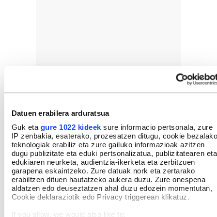
Datuen erabilera arduratsua
Guk eta
gure 1022 kideek
sure informacio pertsonala, zure
IP zenbakia, esaterako, prozesatzen ditugu, cookie bezalak
teknologiak erabiliz eta zure gailuko informazioak azitzen
dugu publizitate eta eduki pertsonalizatua, publizitatearen eta
edukiaren neurketa, audientzia-ikerketa eta zerbitzuen
garapena eskaintzeko. Zure datuak nork eta zertarako
erabiltzen dituen hautatzeko aukera duzu. Zure onespena
aldatzen edo deuseztatzen ahal duzu edozein momentutan,
Cookie deklaraziotik edo Privacy triggerean klikatuz.
If you allow, we would also like to: