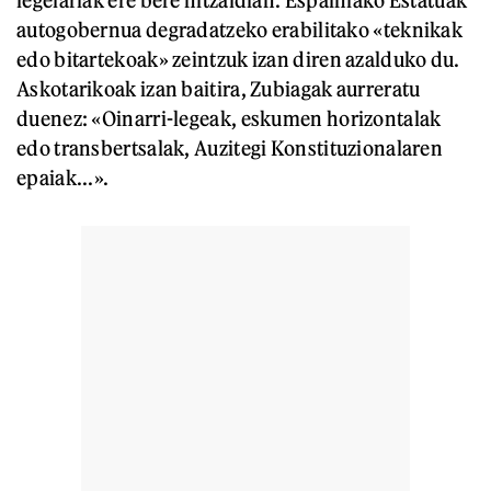
autogobernua degradatzeko erabilitako «teknikak
edo bitartekoak» zeintzuk izan diren azalduko du.
Askotarikoak izan baitira, Zubiagak aurreratu
duenez: «Oinarri-legeak, eskumen horizontalak
edo transbertsalak, Auzitegi Konstituzionalaren
epaiak...».