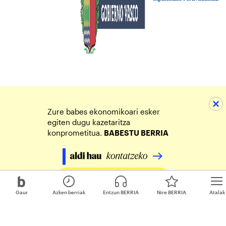
Zure babes ekonomikoari esker
egiten dugu kazetaritza
konprometitua.
BABESTU BERRIA
Egin zure ekarpena
Gaur
Azken berriak
Entzun BERRIA
Nire BERRIA
Atalak