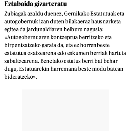
Eztabaida gizarteratu
Zubiagak azaldu duenez, Gernikako Estatutuak eta
autogobernuk izan duten bilakaeraz hausnarketa
egitea da jardunaldiaren helburu nagusia:
«Autogobernuaren kontzeptua berritzeko eta
birpentsatzeko garaia da, eta ez horrenbeste
estatutua osatzearena edo eskumen berriak hartuta
zabaltzearena. Benetako estatus berri bat behar
dugu, Estatuarekin harremana beste modu batean
bideratzeko».