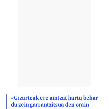
«Gizarteak ere aintzat hartu behar
du zein garrantzitsua den orain