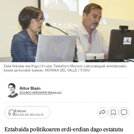
Zelai Nikolas eta Iñigo Urrutia, Telesforo Monzon Laborategiak antolatutako
beste jardunaldi batean. MONIKA DEL VALLE / FOKU
Aitor Biain
2024KO URRIAREN 18A
05:00
Entzun
00:00:00
00:04:13
Eztabaida politikoaren erdi-erdian dago estatutu