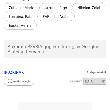
Zubiaga, Mario
Urrutia, Iñigo
Nikolas, Zelai
Larreina, Rafa
EAE
Araba
Euskal Herria
Aukeratu
BERRIA
gogoko iturri gisa Googlen.
Aktibatu hemen
IRUZKINAK
Ez dago iruzkinik
Iruzkin bat egin
ORDENATU