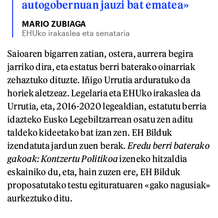
autogobernuan jauzi bat ematea»
MARIO ZUBIAGA
EHUko irakaslea eta senataria
Saioaren bigarren zatian, ostera, aurrera begira
jarriko dira, eta estatus berri baterako oinarriak
zehaztuko dituzte. Iñigo Urrutia arduratuko da
horiek aletzeaz. Legelaria eta EHUko irakaslea da
Urrutia, eta, 2016-2020 legealdian, estatutu berria
idazteko Eusko Legebiltzarrean osatu zen aditu
taldeko kideetako bat izan zen. EH Bilduk
izendatuta jardun zuen berak.
Eredu berri baterako
gakoak: Kontzertu Politikoa
izeneko hitzaldia
eskainiko du, eta, hain zuzen ere, EH Bilduk
proposatutako testu egituratuaren «gako nagusiak»
aurkeztuko ditu.