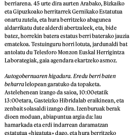
berriarena. 45 urte dira aurten Arabako, Bizkaiko
eta Gipuzkoako herritarrek Gernikako Estatutua
onartu zutela, eta hura berritzeko abagunea
aldarrikatu dute alderdi abertzaleek, eta, bide
batez, horrekin batera estatus berri baterako jauzia
ematekoa. Testuinguru horri lotuta, jardunaldi bat
antolatu du Telesforo Monzon Euskal Herrigintza
Laborategiak, gaia agendara ekartzeko asmoz.
Autogobernuaren higadura. Eredu berri baten
beharra
lelopean garatuko da topaketa.
Astelehenean izango da saioa, 10:00etatik
13:00etara, Gasteizko Hibridalab eraikinean, eta
zenbait solasaldi izango dira. Izenburuak berak
dioen moduan, abiapuntua argia da: lau
hamarkada eta erdi indarrean daramatzan
estatutua «higatuta» dago, eta hura berritzeko