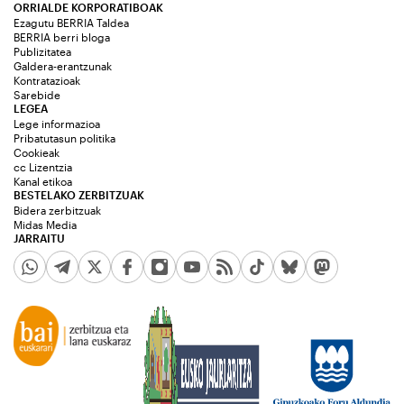
ORRIALDE KORPORATIBOAK
Ezagutu BERRIA Taldea
BERRIA berri bloga
Publizitatea
Galdera-erantzunak
Kontratazioak
Sarebide
LEGEA
Lege informazioa
Pribatutasun politika
Cookieak
cc Lizentzia
Kanal etikoa
BESTELAKO ZERBITZUAK
Bidera zerbitzuak
Midas Media
JARRAITU