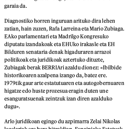
garaia da.
Diagnostiko horren inguruan arituko dira lehen
zatian, hain zuzen, Rafa Larreina eta Mario Zubiaga.
EAko parlamentari eta Madrilgo Kongresuko
diputatu izandakoak eta EHUko irakasle eta EH
Bilduren senataria denak higaduraren arrazoi
politikoak eta juridikoak aztertuko dituzte,
Zubiagak berak BERRIAri azaldu dionez: «Ibilbide
historikoaren azalpena izango da, batez ere.
1979tik gaur arte estatutuaren eta autogobernuaren
higatze edo huste prozesua eragin duten une
esanguratsuenak zeintzuk izan diren azalduko
dugu».
Arlo juridikoan egingo du azpimarra Zelai Nikolas
legelariak ere bere hitzaldian. Espainiako Estatuak