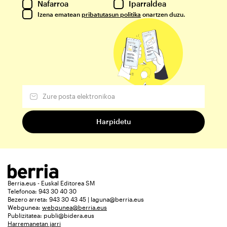
Nafarroa
Iparraldea
Izena ematean
pribatutasun politika
onartzen duzu.
Berria.eus - Euskal Editorea SM
Telefonoa: 943 30 40 30
Bezero arreta: 943 30 43 45 | laguna@berria.eus
Webgunea:
webgunea@berria.eus
Publizitatea:
publi@bidera.eus
Harremanetan jarri