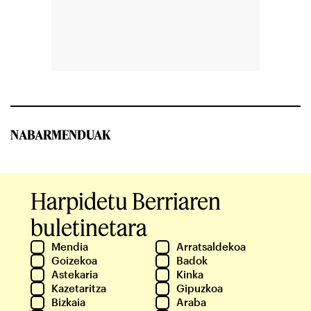
NABARMENDUAK
Harpidetu Berriaren
buletinetara
Mendia
Arratsaldekoa
Goizekoa
Badok
Astekaria
Kinka
Kazetaritza
Gipuzkoa
Bizkaia
Araba