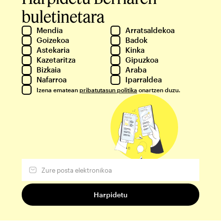
buletinetara
Mendia
Arratsaldekoa
Goizekoa
Badok
Astekaria
Kinka
Kazetaritza
Gipuzkoa
Bizkaia
Araba
Nafarroa
Iparraldea
Izena ematean
pribatutasun politika
onartzen duzu.