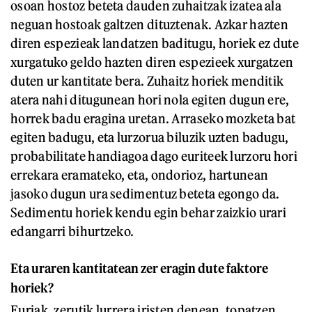
osoan hostoz beteta dauden zuhaitzak izatea ala
neguan hostoak galtzen dituztenak. Azkar hazten
diren espezieak landatzen baditugu, horiek ez dute
xurgatuko geldo hazten diren espezieek xurgatzen
duten ur kantitate bera. Zuhaitz horiek menditik
atera nahi ditugunean hori nola egiten dugun ere,
horrek badu eragina uretan. Arraseko mozketa bat
egiten badugu, eta lurzorua biluzik uzten badugu,
probabilitate handiagoa dago euriteek lurzoru hori
errekara eramateko, eta, ondorioz, hartunean
jasoko dugun ura sedimentuz beteta egongo da.
Sedimentu horiek kendu egin behar zaizkio urari
edangarri bihurtzeko.
Eta uraren kantitatean zer eragin dute faktore
horiek?
Euriak, zerutik lurrera iristen denean, topatzen