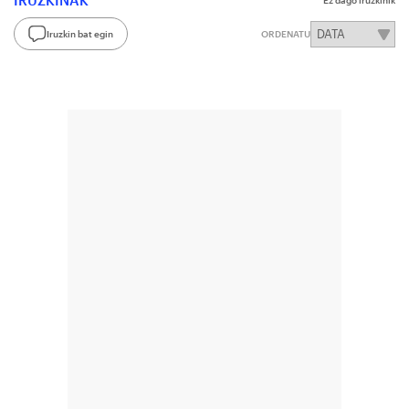
IRUZKINAK
Ez dago iruzkinik
Iruzkin bat egin
ORDENATU