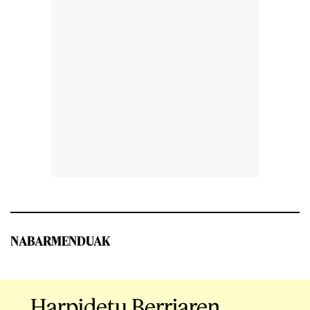
NABARMENDUAK
Harpidetu Berriaren