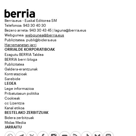
Berria.eus - Euskal Editorea SM
Telefonoa: 943 30 40 30
Bezero arreta: 943 30 43 45 | laguna@berria.eus
Webgunea:
webgunea@berria.eus
Publizitatea:
publi@bidera.eus
Harremanetan jarri
ORRIALDE KORPORATIBOAK
Ezagutu BERRIA Taldea
BERRIA berri bloga
Publizitatea
Galdera-erantzunak
Kontratazioak
Sarebide
LEGEA
Lege informazioa
Pribatutasun politika
Cookieak
cc Lizentzia
Kanal etikoa
BESTELAKO ZERBITZUAK
Bidera zerbitzuak
Midas Media
JARRAITU