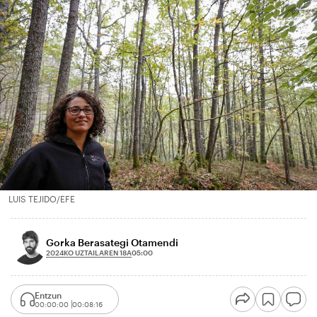
LUIS TEJIDO/EFE
Gorka Berasategi Otamendi
2024KO UZTAILAREN 18A
05:00
Entzun
00:00:00
00:08:16