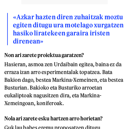
«Azkar hazten diren zuhaitzak moztu
egiten ditugu ura motelago xurgatzen
hasiko liratekeen garaira iristen
direnean»
Non ari zarete proiektua garatzen?
Hasieran, asmoa zen Urdaibain egitea, baina ez da
erraza izan arro esperimentalak topatzea. Bata
Bakion dago, bestea Markina-Xemeinen, eta bestea
Busturian. Bakioko eta Busturiko arroetan
eukaliptoak nagusitzen dira, eta Markina-
Xemeingoan, koniferoak.
Nola ari zarete esku hartzen arro horietan?
Guk lau babes eremu proposatzen ditugu