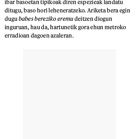
ibar basoetan tipikoak diren espezieak landatu
ditugu, baso hori leheneratzeko. Ariketa bera egin
dugu
babes bereziko eremu
deitzen diogun
inguruan, hau da, hartunetik gora ehun metroko
erradioan dagoen azaleran.