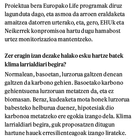
Proiektua bera Europako Life programak diruz
lagunduta dago, eta asmoa da arroen eraldaketa
amaitzea datorren urterako, eta, gero, EHUk eta
Neikerrek konpromisoa hartu dugu hamabost
urtez monitorizazioa mantentzeko.
Zer eragin izan dezake halako esku hartze batek
klima larrialdiari begira?
Normalean, basoetan, lurzorua galtzen denean
galtzen da karbono gehien. Basoetako karbono
gehientsuena lurzoruan metatzen da, eta ez
biomasan. Beraz, kudeaketa mota honek lurzorua
babesteko helburua duenez, hipotesiak dio
karbonoa metatzeko ere egokia izango dela. Klima
larrialdiari begira, guk proposatzen ditugun
hartune hauek erresilienteagoak izango lirateke.