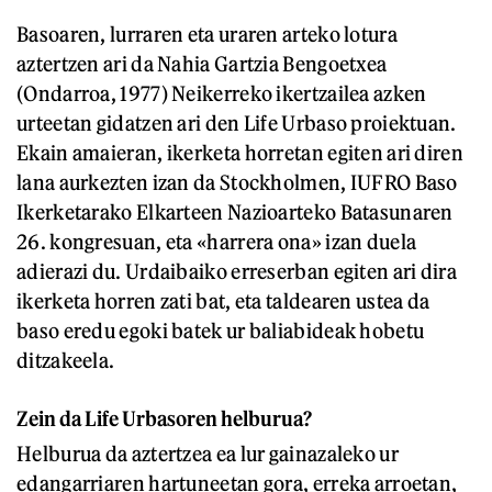
Basoaren, lurraren eta uraren arteko lotura
aztertzen ari da Nahia Gartzia Bengoetxea
(Ondarroa, 1977) Neikerreko ikertzailea azken
urteetan gidatzen ari den Life Urbaso proiektuan.
Ekain amaieran, ikerketa horretan egiten ari diren
lana aurkezten izan da Stockholmen, IUFRO Baso
Ikerketarako Elkarteen Nazioarteko Batasunaren
26. kongresuan, eta «harrera ona» izan duela
adierazi du. Urdaibaiko erreserban egiten ari dira
ikerketa horren zati bat, eta taldearen ustea da
baso eredu egoki batek ur baliabideak hobetu
ditzakeela.
Zein da Life Urbasoren helburua?
Helburua da aztertzea ea lur gainazaleko ur
edangarriaren hartuneetan gora, erreka arroetan,