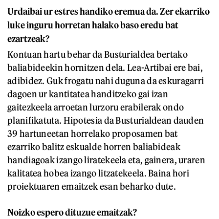
Urdaibai ur estres handiko eremua da. Zer ekarriko
luke inguru horretan halako baso eredu bat
ezartzeak?
Kontuan hartu behar da Busturialdea bertako
baliabideekin hornitzen dela. Lea-Artibai ere bai,
adibidez. Guk frogatu nahi duguna da eskuragarri
dagoen ur kantitatea handitzeko gai izan
gaitezkeela arroetan lurzoru erabilerak ondo
planifikatuta. Hipotesia da Busturialdean dauden
39 hartuneetan horrelako proposamen bat
ezarriko balitz eskualde horren baliabideak
handiagoak izango liratekeela eta, gainera, uraren
kalitatea hobea izango litzatekeela. Baina hori
proiektuaren emaitzek esan beharko dute.
Noizko espero dituzue emaitzak?