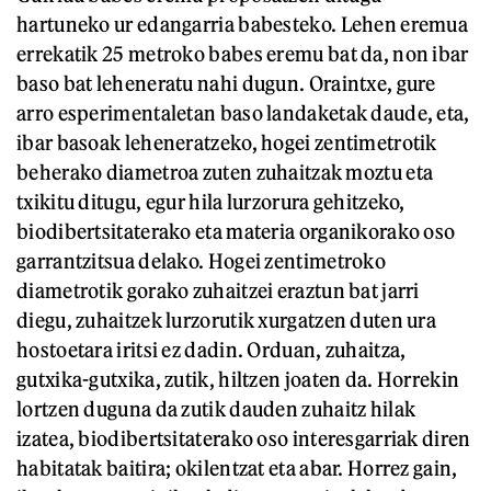
hartuneko ur edangarria babesteko. Lehen eremua
errekatik 25 metroko babes eremu bat da, non ibar
baso bat leheneratu nahi dugun. Oraintxe, gure
arro esperimentaletan baso landaketak daude, eta,
ibar basoak leheneratzeko, hogei zentimetrotik
beherako diametroa zuten zuhaitzak moztu eta
txikitu ditugu, egur hila lurzorura gehitzeko,
biodibertsitaterako eta materia organikorako oso
garrantzitsua delako. Hogei zentimetroko
diametrotik gorako zuhaitzei eraztun bat jarri
diegu, zuhaitzek lurzorutik xurgatzen duten ura
hostoetara iritsi ez dadin. Orduan, zuhaitza,
gutxika-gutxika, zutik, hiltzen joaten da. Horrekin
lortzen duguna da zutik dauden zuhaitz hilak
izatea, biodibertsitaterako oso interesgarriak diren
habitatak baitira; okilentzat eta abar. Horrez gain,