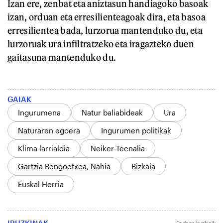
Izan ere, zenbat eta aniztasun handiagoko basoak
izan, orduan eta erresilienteagoak dira, eta basoa
erresilientea bada, lurzorua mantenduko du, eta
lurzoruak ura infiltratzeko eta iragazteko duen
gaitasuna mantenduko du.
GAIAK
Ingurumena
Natur baliabideak
Ura
Naturaren egoera
Ingurumen politikak
Klima larrialdia
Neiker-Tecnalia
Gartzia Bengoetxea, Nahia
Bizkaia
Euskal Herria