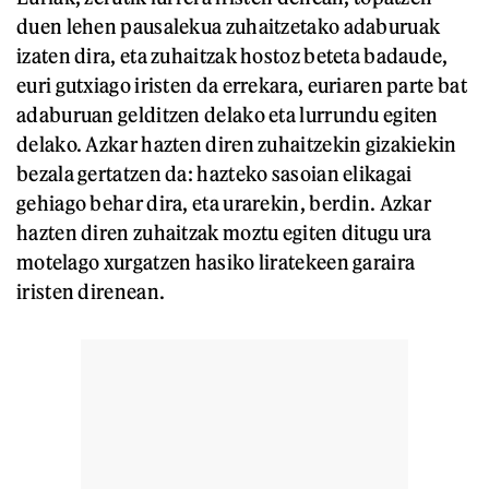
duen lehen pausalekua zuhaitzetako adaburuak
izaten dira, eta zuhaitzak hostoz beteta badaude,
euri gutxiago iristen da errekara, euriaren parte bat
adaburuan gelditzen delako eta lurrundu egiten
delako. Azkar hazten diren zuhaitzekin gizakiekin
bezala gertatzen da: hazteko sasoian elikagai
gehiago behar dira, eta urarekin, berdin. Azkar
hazten diren zuhaitzak moztu egiten ditugu ura
motelago xurgatzen hasiko liratekeen garaira
iristen direnean.