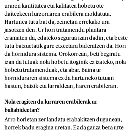
uraren kantitatea eta kalitatea hobetu ote
daitezkeen lurzoruaren erabilera moldatuta.
Hartunea tutu bat da, zeinetan errekako ura
jasotzen den. Ur hori tratamendu plantara
eramaten da, edateko segurua izan dadin, eta beste
tutu batzuetatik gure etxeetara bideratzen da. Hori
da hornidura sistema. Orokorrean, beti begiratu
izan da tutuak nola hobetu itoginik ez izateko, nola
hobetu tratamenduak, eta abar. Baina ur
horniduraren sistema ez da hartuneko tutuan
hasten, baizik eta lurraldean, haren erabileran.
Nola eragiten du lurraren erabilerak ur
baliabideetan?
Arro horietan zer landatu erabakitzen dugunean,
horrek badu eragina uretan. Ez da gauza bera urte