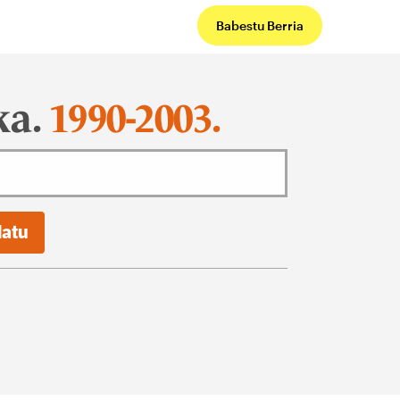
Babestu Berria
ka.
1990-2003.