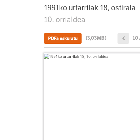
1991ko urtarrilak 18, ostirala
10. orrialdea
(3,03MB)
10 
PDFa eskuratu