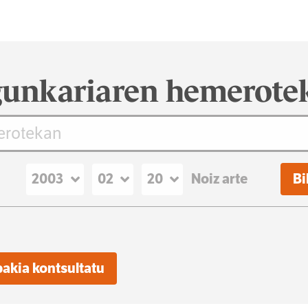
unkariaren hemerote
Noiz arte