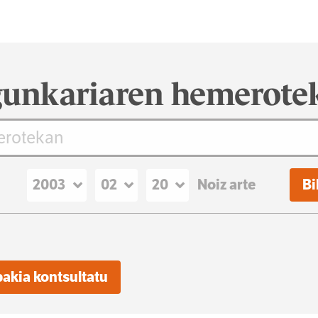
unkariaren hemerote
Noiz arte