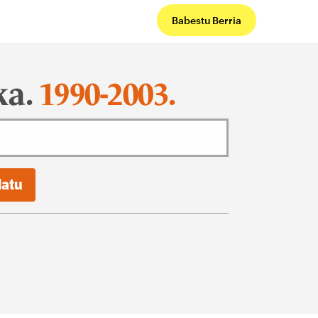
Babestu Berria
ka.
1990-2003.