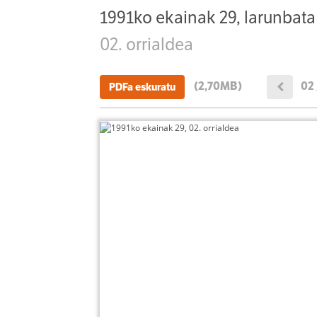
1991ko ekainak 29, larunbata
02. orrialdea
(2,70MB)
02 
PDFa eskuratu