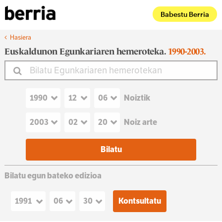
Babestu Berria
Hasiera
Euskaldunon Egunkariaren hemeroteka.
1990-2003.
Noiztik
Noiz arte
Bilatu egun bateko edizioa