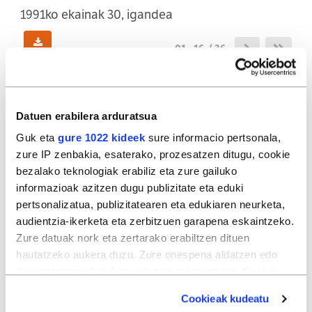
1991ko ekainak 30, igandea
01 - 16 / 36
(105,55MB)
Datuen erabilera arduratsua
01
02
Guk eta
gure 1022 kideek
sure informacio pertsonala,
zure IP zenbakia, esaterako, prozesatzen ditugu, cookie
bezalako teknologiak erabiliz eta zure gailuko
informazioak azitzen dugu publizitate eta eduki
03
04
pertsonalizatua, publizitatearen eta edukiaren neurketa,
audientzia-ikerketa eta zerbitzuen garapena eskaintzeko.
Zure datuak nork eta zertarako erabiltzen dituen
hautatzeko aukera duzu. Zure onespena aldatzen edo
05
06
deuseztatzen ahal duzu edozein momentutan, Cookie
deklaraziotik edo Privacy triggerean klikatuz.
Cookieak kudeatu