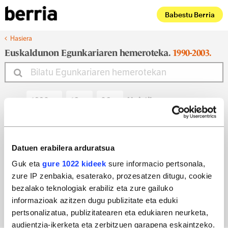
Babestu Berria
Hasiera
Euskaldunon Egunkariaren hemeroteka.
1990-2003.
Noiztik
Noiz arte
Datuen erabilera arduratsua
Guk eta
gure 1022 kideek
sure informacio pertsonala,
zure IP zenbakia, esaterako, prozesatzen ditugu, cookie
Bilatu egun bateko edizioa
bezalako teknologiak erabiliz eta zure gailuko
informazioak azitzen dugu publizitate eta eduki
pertsonalizatua, publizitatearen eta edukiaren neurketa,
audientzia-ikerketa eta zerbitzuen garapena eskaintzeko.