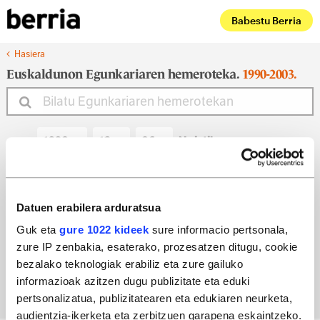
Babestu Berria
Hasiera
Euskaldunon Egunkariaren hemeroteka.
1990-2003.
Noiztik
Noiz arte
Datuen erabilera arduratsua
Guk eta
gure 1022 kideek
sure informacio pertsonala,
zure IP zenbakia, esaterako, prozesatzen ditugu, cookie
Bilatu egun bateko edizioa
bezalako teknologiak erabiliz eta zure gailuko
informazioak azitzen dugu publizitate eta eduki
pertsonalizatua, publizitatearen eta edukiaren neurketa,
audientzia-ikerketa eta zerbitzuen garapena eskaintzeko.