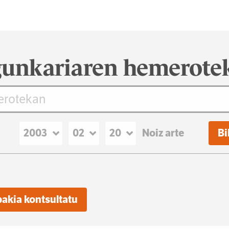
unkariaren hemerote
Noiz arte