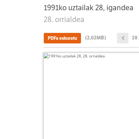
1991ko uztailak 28, igandea
28. orrialdea
(2,62MB)
28 
PDFa eskuratu