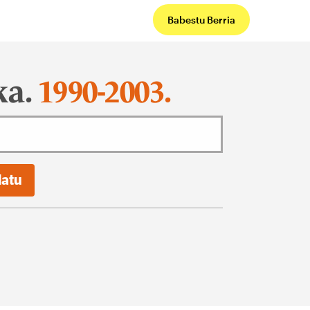
Babestu Berria
ka.
1990-2003.