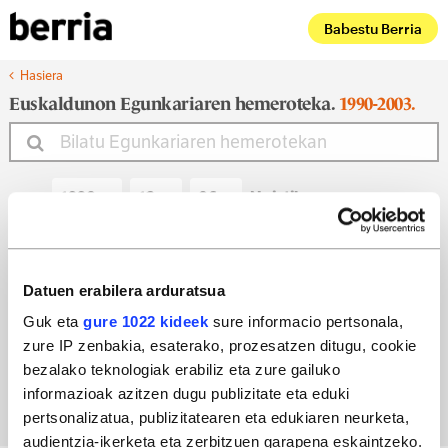
Babestu Berria
Hasiera
Euskaldunon Egunkariaren hemeroteka.
1990-2003.
Noiztik
Noiz arte
Datuen erabilera arduratsua
Guk eta
gure 1022 kideek
sure informacio pertsonala,
zure IP zenbakia, esaterako, prozesatzen ditugu, cookie
Bilatu egun bateko edizioa
bezalako teknologiak erabiliz eta zure gailuko
informazioak azitzen dugu publizitate eta eduki
pertsonalizatua, publizitatearen eta edukiaren neurketa,
audientzia-ikerketa eta zerbitzuen garapena eskaintzeko.