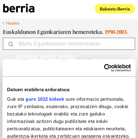
Babestu Berria
Hasiera
Euskaldunon Egunkariaren hemeroteka.
1990-2003.
Noiztik
Noiz arte
Datuen erabilera arduratsua
Guk eta
gure 1022 kideek
sure informacio pertsonala,
zure IP zenbakia, esaterako, prozesatzen ditugu, cookie
Bilatu egun bateko edizioa
bezalako teknologiak erabiliz eta zure gailuko
informazioak azitzen dugu publizitate eta eduki
pertsonalizatua, publizitatearen eta edukiaren neurketa,
audientzia-ikerketa eta zerbitzuen garapena eskaintzeko.