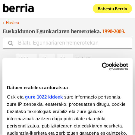
Babestu Berria
Hasiera
Euskaldunon Egunkariaren hemeroteka.
1990-2003.
Noiztik
Noiz arte
Datuen erabilera arduratsua
Guk eta
gure 1022 kideek
sure informacio pertsonala,
zure IP zenbakia, esaterako, prozesatzen ditugu, cookie
Bilatu egun bateko edizioa
bezalako teknologiak erabiliz eta zure gailuko
informazioak azitzen dugu publizitate eta eduki
pertsonalizatua, publizitatearen eta edukiaren neurketa,
audientzia-ikerketa eta zerbitzuen garapena eskaintzeko.