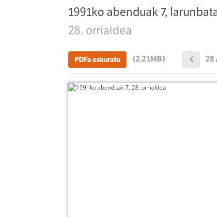
1991ko abenduak 7, larunbat
28. orrialdea
(2,21MB)
28 
PDFa eskuratu