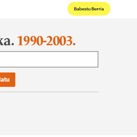
Babestu Berria
ka.
1990-2003.