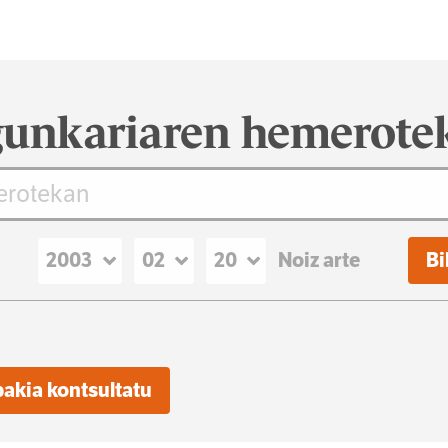
unkariaren hemerote
Noiz arte