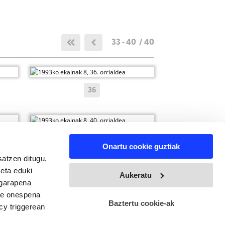
33 - 40 / 40
36
40
Onartu cookie guztiak
satzen ditugu,
 eta eduki
33 - 40 / 40
Aukeratu
 garapena
ure onespena
Baztertu cookie-ak
cy triggerean