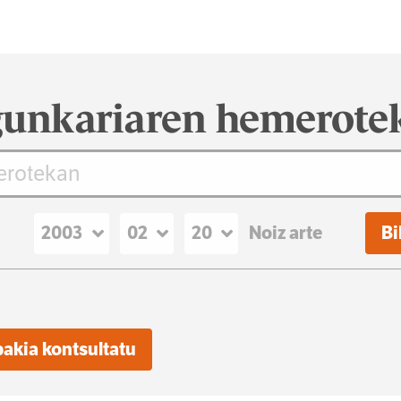
unkariaren hemerote
Noiz arte