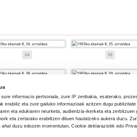
34
35
38
39
sua
sure informacio pertsonala, zure IP zenbakia, esaterako, proze
k erabiliz eta zure gailuko informazioak azitzen dugu publizitate
tearen eta edukiaren neurketa, audientzia-ikerketa eta zerbitzuen
nork eta zertarako erabiltzen dituen hautatzeko aukera duzu. Z
 ahal duzu edozein momentutan, Cookie deklaraziotik edo Priva
en hemeroteka.
1990-2003.