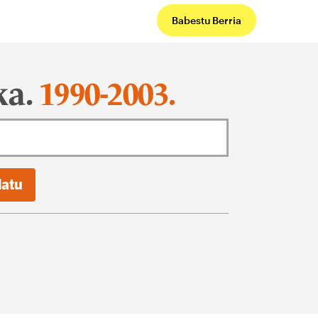
Babestu Berria
ka.
1990-2003.