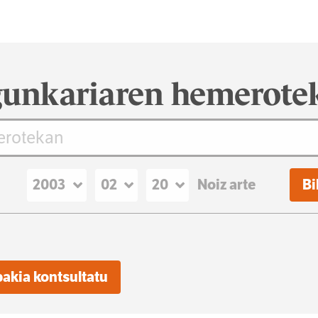
unkariaren hemerote
Noiz arte