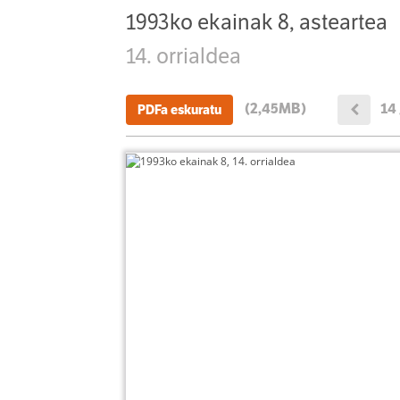
1993ko ekainak 8, asteartea
14. orrialdea
(2,45MB)
14 
PDFa eskuratu