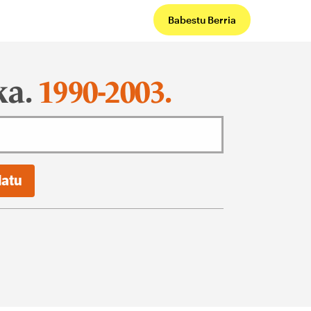
Babestu Berria
ka.
1990-2003.