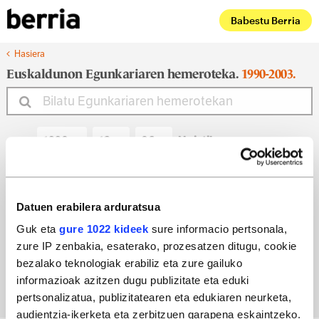
Babestu Berria
Hasiera
Euskaldunon Egunkariaren hemeroteka.
1990-2003.
Noiztik
Noiz arte
Datuen erabilera arduratsua
Guk eta
gure 1022 kideek
sure informacio pertsonala,
zure IP zenbakia, esaterako, prozesatzen ditugu, cookie
Bilatu egun bateko edizioa
bezalako teknologiak erabiliz eta zure gailuko
informazioak azitzen dugu publizitate eta eduki
pertsonalizatua, publizitatearen eta edukiaren neurketa,
audientzia-ikerketa eta zerbitzuen garapena eskaintzeko.