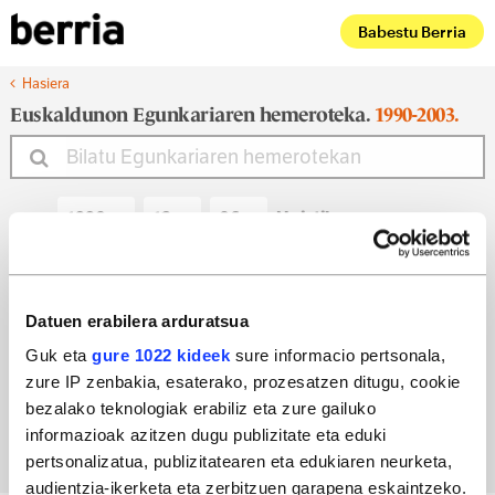
Babestu Berria
Hasiera
Euskaldunon Egunkariaren hemeroteka.
1990-2003.
Noiztik
Noiz arte
Datuen erabilera arduratsua
Guk eta
gure 1022 kideek
sure informacio pertsonala,
zure IP zenbakia, esaterako, prozesatzen ditugu, cookie
Bilatu egun bateko edizioa
bezalako teknologiak erabiliz eta zure gailuko
informazioak azitzen dugu publizitate eta eduki
pertsonalizatua, publizitatearen eta edukiaren neurketa,
audientzia-ikerketa eta zerbitzuen garapena eskaintzeko.