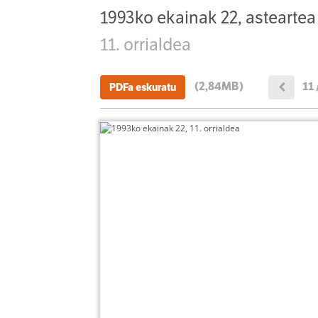
1993ko ekainak 22, asteartea
11. orrialdea
(2,84MB)
11 
PDFa eskuratu