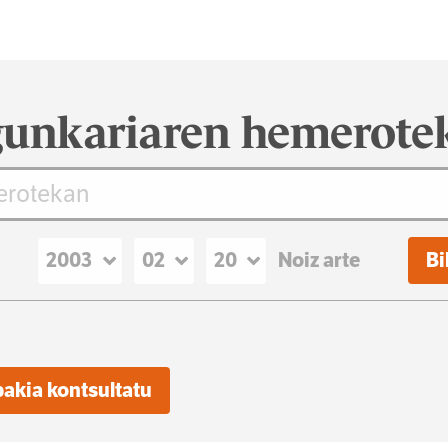
unkariaren hemerote
Noiz arte