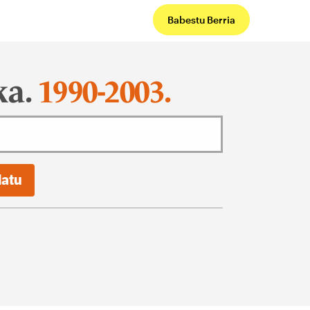
Babestu Berria
ka.
1990-2003.