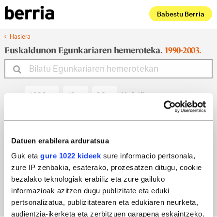
Babestu Berria
Hasiera
Euskaldunon Egunkariaren hemeroteka.
1990-2003.
Noiztik
Noiz arte
Datuen erabilera arduratsua
Guk eta
gure 1022 kideek
sure informacio pertsonala,
zure IP zenbakia, esaterako, prozesatzen ditugu, cookie
Bilatu egun bateko edizioa
bezalako teknologiak erabiliz eta zure gailuko
informazioak azitzen dugu publizitate eta eduki
pertsonalizatua, publizitatearen eta edukiaren neurketa,
audientzia-ikerketa eta zerbitzuen garapena eskaintzeko.