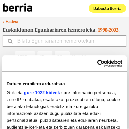
Babestu Berria
Hasiera
Euskaldunon Egunkariaren hemeroteka.
1990-2003.
Noiztik
Noiz arte
Datuen erabilera arduratsua
Guk eta
gure 1022 kideek
sure informacio pertsonala,
zure IP zenbakia, esaterako, prozesatzen ditugu, cookie
Bilatu egun bateko edizioa
bezalako teknologiak erabiliz eta zure gailuko
informazioak azitzen dugu publizitate eta eduki
pertsonalizatua, publizitatearen eta edukiaren neurketa,
audientzia-ikerketa eta zerbitzuen garapena eskaintzeko.