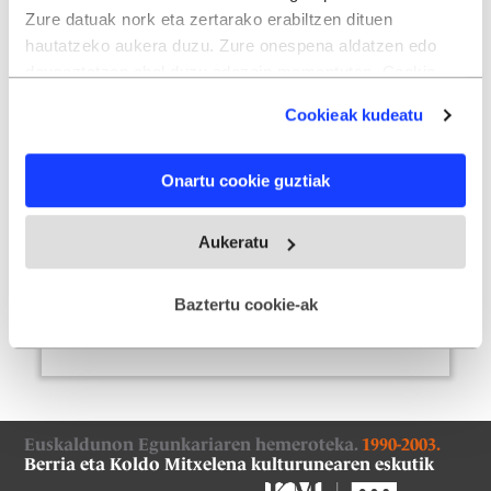
Zure datuak nork eta zertarako erabiltzen dituen
1998ko irailak 17, osteguna
hautatzeko aukera duzu. Zure onespena aldatzen edo
14. orrialdea
deuseztatzen ahal duzu edozein momentutan, Cookie
deklaraziotik edo Privacy triggerean klikatuz.
14 / 52
Zenbaki
a
Cookieak kudeatu
(2,92MB)
If you allow, we would also like to:
Onartu cookie guztiak
Collect information about your geographical
location which can be accurate to within several
meters
Aukeratu
Identify your device by actively scanning it for
specific characteristics (fingerprinting)
Baztertu cookie-ak
Find out more about how your personal data is processed
and set your preferences in the
details section
.
Webgune honek cookie propioak eta hirugarrenen cookie-
fitxategiak erabiltzen ditu. Zure esperientzia eta
Euskaldunon Egunkariaren hemeroteka.
1990-2003.
zerbitzuak hobetzeko asmoz, cookie teknologiaz
Berria eta Koldo Mitxelena kulturunearen eskutik
baliatzen gara. Ohar hau onartuz gero, teknologia hori