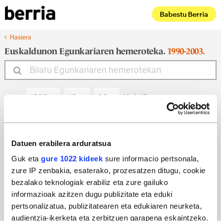
Babestu Berria
Hasiera
Euskaldunon Egunkariaren hemeroteka.
1990-2003.
Noiztik
Noiz arte
Datuen erabilera arduratsua
Guk eta
gure 1022 kideek
sure informacio pertsonala,
zure IP zenbakia, esaterako, prozesatzen ditugu, cookie
Bilatu egun bateko edizioa
bezalako teknologiak erabiliz eta zure gailuko
informazioak azitzen dugu publizitate eta eduki
pertsonalizatua, publizitatearen eta edukiaren neurketa,
audientzia-ikerketa eta zerbitzuen garapena eskaintzeko.