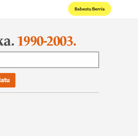
Babestu Berria
ka.
1990-2003.