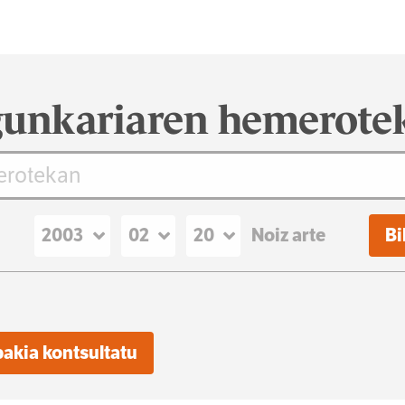
unkariaren hemerote
Noiz arte