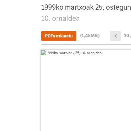
1999ko martxoak 25, ostegu
10. orrialdea
(1,48MB)
10 
PDFa eskuratu