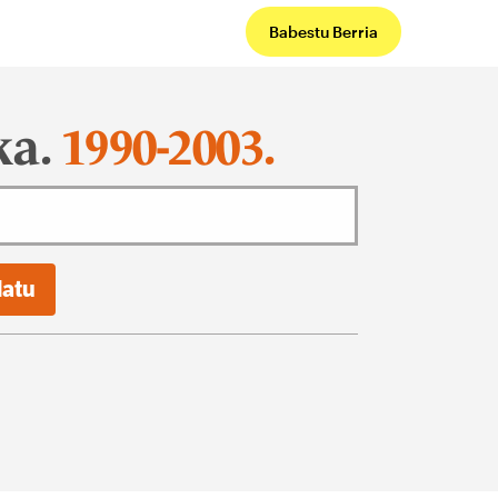
Babestu Berria
ka.
1990-2003.