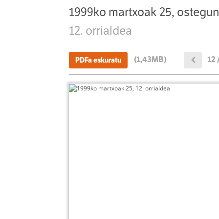
1999ko martxoak 25, ostegu
12. orrialdea
(1,43MB)
12 
PDFa eskuratu