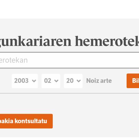
unkariaren hemerote
Noiz arte