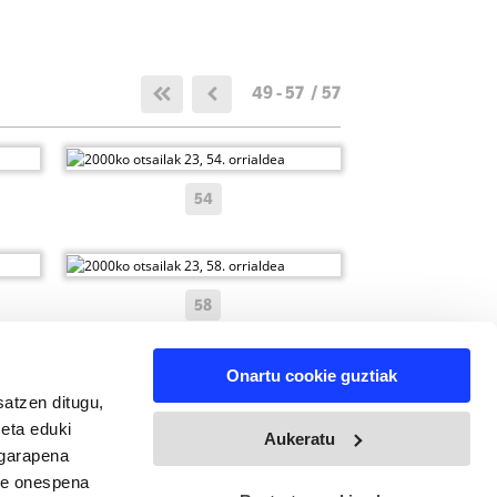
49 - 57 / 57
54
58
Onartu cookie guztiak
satzen ditugu,
 eta eduki
Aukeratu
 garapena
ure onespena
49 - 57 / 57