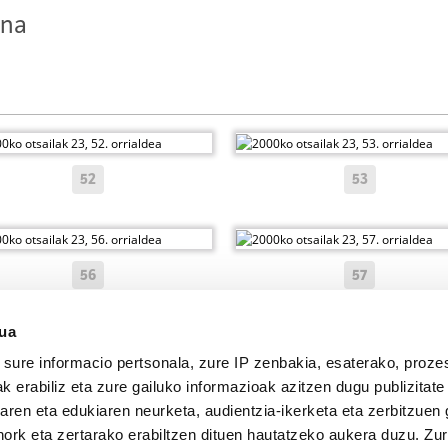
ena
52
53
56
57
sua
sure informacio pertsonala, zure IP zenbakia, esaterako, proze
k erabiliz eta zure gailuko informazioak azitzen dugu publizitate
tearen eta edukiaren neurketa, audientzia-ikerketa eta zerbitzuen
nork eta zertarako erabiltzen dituen hautatzeko aukera duzu. Z