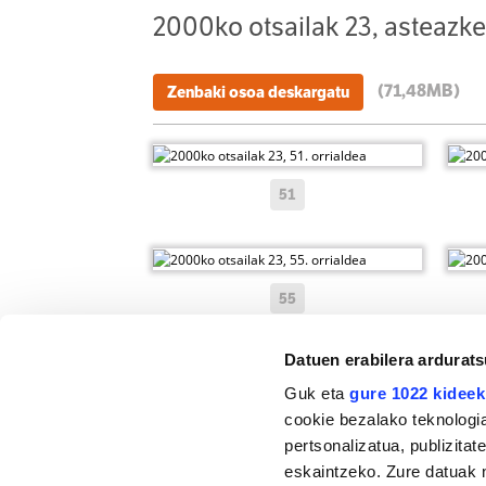
2000ko otsailak 23, asteazk
(71,48MB)
Zenbaki osoa deskargatu
51
55
Datuen erabilera ardurat
Guk eta
gure 1022 kideek
59
cookie bezalako teknologia
pertsonalizatua, publizita
eskaintzeko. Zure datuak 