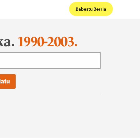
Babestu Berria
ka.
1990-2003.