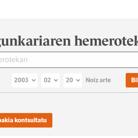
unkariaren hemerote
Noiz arte