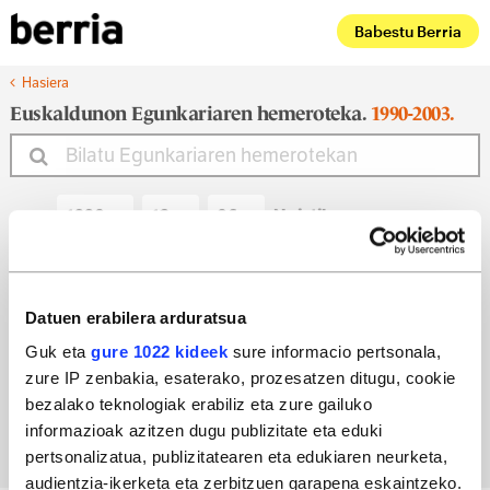
Babestu Berria
Hasiera
Euskaldunon Egunkariaren hemeroteka.
1990-2003.
Noiztik
Noiz arte
Datuen erabilera arduratsua
Guk eta
gure 1022 kideek
sure informacio pertsonala,
zure IP zenbakia, esaterako, prozesatzen ditugu, cookie
Bilatu egun bateko edizioa
bezalako teknologiak erabiliz eta zure gailuko
informazioak azitzen dugu publizitate eta eduki
pertsonalizatua, publizitatearen eta edukiaren neurketa,
audientzia-ikerketa eta zerbitzuen garapena eskaintzeko.