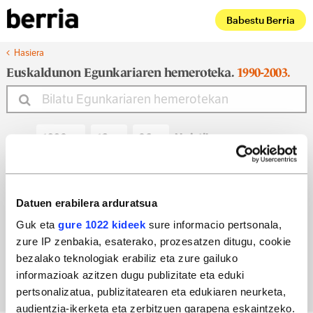
Babestu Berria
Hasiera
Euskaldunon Egunkariaren hemeroteka.
1990-2003.
Noiztik
Noiz arte
Datuen erabilera arduratsua
Guk eta
gure 1022 kideek
sure informacio pertsonala,
zure IP zenbakia, esaterako, prozesatzen ditugu, cookie
Bilatu egun bateko edizioa
bezalako teknologiak erabiliz eta zure gailuko
informazioak azitzen dugu publizitate eta eduki
pertsonalizatua, publizitatearen eta edukiaren neurketa,
audientzia-ikerketa eta zerbitzuen garapena eskaintzeko.