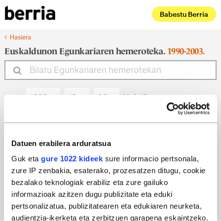
Babestu Berria
Hasiera
Euskaldunon Egunkariaren hemeroteka.
1990-2003.
Noiztik
Noiz arte
Datuen erabilera arduratsua
Guk eta
gure 1022 kideek
sure informacio pertsonala,
zure IP zenbakia, esaterako, prozesatzen ditugu, cookie
Bilatu egun bateko edizioa
bezalako teknologiak erabiliz eta zure gailuko
informazioak azitzen dugu publizitate eta eduki
pertsonalizatua, publizitatearen eta edukiaren neurketa,
audientzia-ikerketa eta zerbitzuen garapena eskaintzeko.