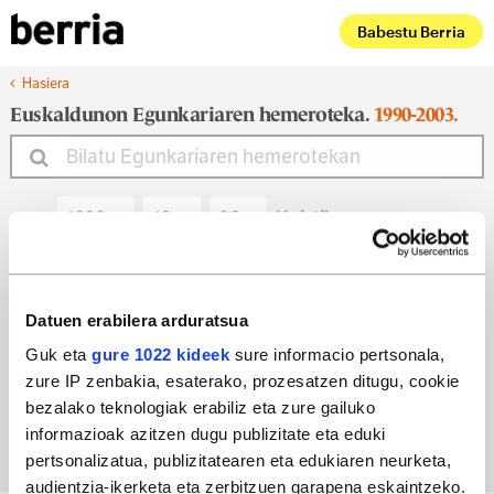
Babestu Berria
Hasiera
Euskaldunon Egunkariaren hemeroteka.
1990-2003.
Noiztik
Noiz arte
Datuen erabilera arduratsua
Guk eta
gure 1022 kideek
sure informacio pertsonala,
zure IP zenbakia, esaterako, prozesatzen ditugu, cookie
Bilatu egun bateko edizioa
bezalako teknologiak erabiliz eta zure gailuko
informazioak azitzen dugu publizitate eta eduki
pertsonalizatua, publizitatearen eta edukiaren neurketa,
audientzia-ikerketa eta zerbitzuen garapena eskaintzeko.