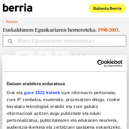
Babestu Berria
Hasiera
Euskaldunon Egunkariaren hemeroteka.
1990-2003.
Noiztik
Noiz arte
Datuen erabilera arduratsua
Guk eta
gure 1022 kideek
sure informacio pertsonala,
zure IP zenbakia, esaterako, prozesatzen ditugu, cookie
Bilatu egun bateko edizioa
bezalako teknologiak erabiliz eta zure gailuko
informazioak azitzen dugu publizitate eta eduki
pertsonalizatua, publizitatearen eta edukiaren neurketa,
audientzia-ikerketa eta zerbitzuen garapena eskaintzeko.