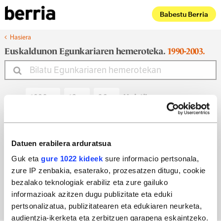
Babestu Berria
Hasiera
Euskaldunon Egunkariaren hemeroteka.
1990-2003.
Noiztik
Noiz arte
Datuen erabilera arduratsua
Guk eta
gure 1022 kideek
sure informacio pertsonala,
zure IP zenbakia, esaterako, prozesatzen ditugu, cookie
Bilatu egun bateko edizioa
bezalako teknologiak erabiliz eta zure gailuko
informazioak azitzen dugu publizitate eta eduki
pertsonalizatua, publizitatearen eta edukiaren neurketa,
audientzia-ikerketa eta zerbitzuen garapena eskaintzeko.