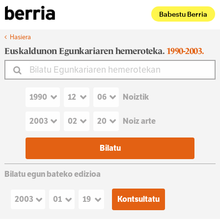
Babestu Berria
Hasiera
Euskaldunon Egunkariaren hemeroteka.
1990-2003.
Noiztik
Noiz arte
Bilatu egun bateko edizioa