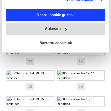
If you allow, we would also like to:
07
08
Onartu cookie guztiak
Collect information about your geographical
location which can be accurate to within several
meters
Aukeratu
Identify your device by actively scanning it for
09
10
specific characteristics (fingerprinting)
Baztertu cookie-ak
Find out more about how your personal data is processed
and set your preferences in the
details section
.
11
12
Webgune honek cookie propioak eta hirugarrenen cookie-
fitxategiak erabiltzen ditu. Zure esperientzia eta
zerbitzuak hobetzeko asmoz, cookie teknologiaz
baliatzen gara. Ohar hau onartuz gero, teknologia hori
13
14
erabiltzeko baimen esplizitua ematen diguzu.
Gehiago
irakurri