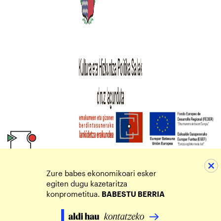
Zure babes ekonomikoari esker
egiten dugu kazetaritza
konprometitua.
BABESTU BERRIA