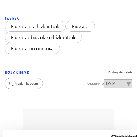
GAIAK
Euskara eta hizkuntzak
Euskara
Euskaraz bestelako hizkuntzak
Euskararen corpusa
IRUZKINAK
Ez dago iruzkinik
Iruzkin bat egin
ORDENATU