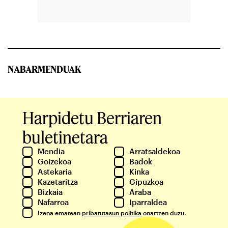
NABARMENDUAK
Harpidetu Berriaren
buletinetara
Mendia
Arratsaldekoa
Goizekoa
Badok
Astekaria
Kinka
Kazetaritza
Gipuzkoa
Bizkaia
Araba
Nafarroa
Iparraldea
Izena ematean
pribatutasun politika
onartzen duzu.