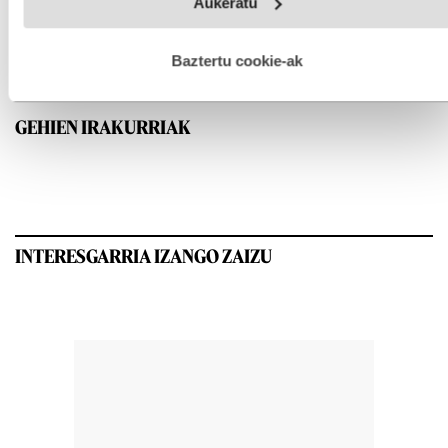
Aukeratu
fitxategiak erabiltzen ditu. Zure esperientzia eta zerbitzuak
hobetzeko asmoz, cookie teknologiaz baliatzen gara. Ohar
hau onartuz gero, teknologia hori erabiltzeko baimen
esplizitua ematen diguzu.
Gehiago irakurri
Baztertu cookie-ak
GEHIEN IRAKURRIAK
INTERESGARRIA IZANGO ZAIZU