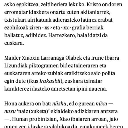
asko egokitzea, zeltiberiera lekuko. Kristo ondoren
erromatar idazkera onartu zuten akitaniarrek,
txistukari afrikatuak adierazteko latinez erabat
ezohikoak ziren <xs> eta <xx> grafia berriak
baliatuz, adibidez. Harrezkero, hala idatzi da
euskara.
Maider Xiaoxin Larrañaga Olabek eta Irune Ibarra
Lizundiak piktogramen bidez txineraren eta
euskararen arteko zubiak eraikitzeko saio polita
egin dute (ikus
Irakasbil
), euskara txinatar
karakterez idazteko ametsetan ipini nauena.
Hona aukera on bat:
nüshu
, edo gurean
nüxu
—
nuxu
‘naiz (xuketa)’ ekialdeko adizkiaren antzera
—. Hunan probintzian, Xiao ibaiaren arroan, jaio
omen zen idazkera silabikoa da, emakumeek beren