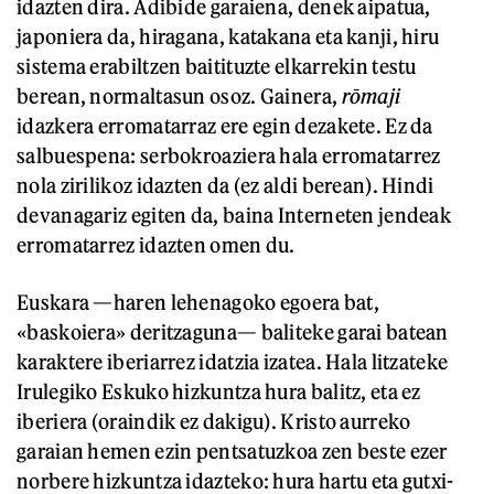
idazten dira. Adibide garaiena, denek aipatua,
japoniera da, hiragana, katakana eta kanji, hiru
sistema erabiltzen baitituzte elkarrekin testu
berean, normaltasun osoz. Gainera,
rōmaji
idazkera erromatarraz ere egin dezakete. Ez da
salbuespena: serbokroaziera hala erromatarrez
nola zirilikoz idazten da (ez aldi berean). Hindi
devanagariz egiten da, baina Interneten jendeak
erromatarrez idazten omen du.
Euskara —haren lehenagoko egoera bat,
«baskoiera» deritzaguna— baliteke garai batean
karaktere iberiarrez idatzia izatea. Hala litzateke
Irulegiko Eskuko hizkuntza hura balitz, eta ez
iberiera (oraindik ez dakigu). Kristo aurreko
garaian hemen ezin pentsatuzkoa zen beste ezer
norbere hizkuntza idazteko: hura hartu eta gutxi-