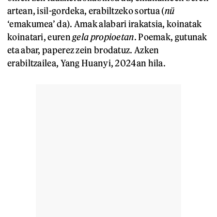
artean, isil-gordeka, erabiltzeko sortua (
nü
‘emakumea’ da). Amak alabari irakatsia, koinatak
koinatari, euren
gela propioetan
. Poemak, gutunak
eta abar, paperez zein brodatuz. Azken
erabiltzailea, Yang Huanyi, 2024an hila.