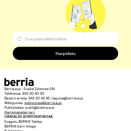
Berria.eus - Euskal Editorea SM
Telefonoa: 943 30 40 30
Bezero arreta: 943 30 43 45 | laguna@berria.eus
Webgunea:
webgunea@berria.eus
Publizitatea:
publi@bidera.eus
Harremanetan jarri
ORRIALDE KORPORATIBOAK
Ezagutu BERRIA Taldea
BERRIA berri bloga
Publizitatea