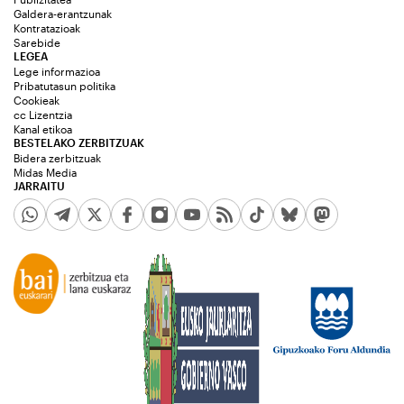
Galdera-erantzunak
Kontratazioak
Sarebide
LEGEA
Lege informazioa
Pribatutasun politika
Cookieak
cc Lizentzia
Kanal etikoa
BESTELAKO ZERBITZUAK
Bidera zerbitzuak
Midas Media
JARRAITU