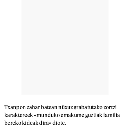
Txanpon zahar batean nüxuz grabatutako zortzi
karaktereek «munduko emakume guztiak familia
bereko kideak dira» diote.