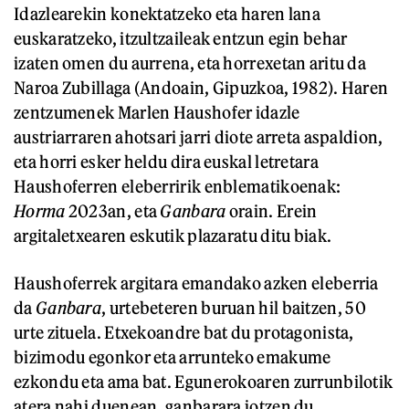
Idazlearekin konektatzeko eta haren lana
euskaratzeko, itzultzaileak entzun egin behar
izaten omen du aurrena, eta horrexetan aritu da
Naroa Zubillaga (Andoain, Gipuzkoa, 1982). Haren
zentzumenek Marlen Haushofer idazle
austriarraren ahotsari jarri diote arreta aspaldion,
eta horri esker heldu dira euskal letretara
Haushoferren eleberririk enblematikoenak:
Horma
2023an, eta
Ganbara
orain. Erein
argitaletxearen eskutik plazaratu ditu biak.
Haushoferrek argitara emandako azken eleberria
da
Ganbara
, urtebeteren buruan hil baitzen, 50
urte zituela. Etxekoandre bat du protagonista,
bizimodu egonkor eta arrunteko emakume
ezkondu eta ama bat. Egunerokoaren zurrunbilotik
atera nahi duenean, ganbarara jotzen du