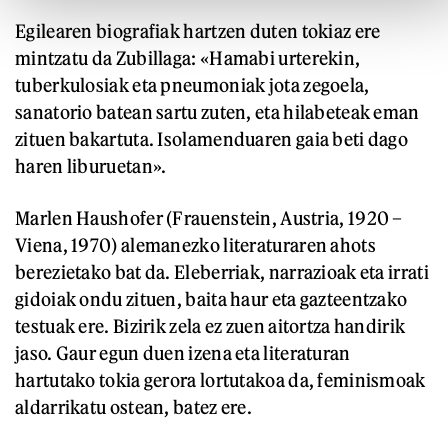
Egilearen biografiak hartzen duten tokiaz ere
mintzatu da Zubillaga: «Hamabi urterekin,
tuberkulosiak eta pneumoniak jota zegoela,
sanatorio batean sartu zuten, eta hilabeteak eman
zituen bakartuta. Isolamenduaren gaia beti dago
haren liburuetan».
Marlen Haushofer (Frauenstein, Austria, 1920 –
Viena, 1970) alemanezko literaturaren ahots
berezietako bat da. Eleberriak, narrazioak eta irrati
gidoiak ondu zituen, baita haur eta gazteentzako
testuak ere. Bizirik zela ez zuen aitortza handirik
jaso. Gaur egun duen izena eta literaturan
hartutako tokia gerora lortutakoa da, feminismoak
aldarrikatu ostean, batez ere.