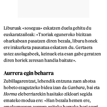
Liburuak «sosegua» eskatzen duela gehitu du
euskaratzaileak: «Txoriak eguneroko bizitzan
oharkabean pasatzen diren bezala, liburu honek
ere irakurketa pausatua eskatzen du. Gertaera
ustez axolagabeek, keinuek eta esan gabe geratzen
diren horiek zeresan handia baitute».
Aurrera egin beharra
Zubillagarentzat, lehendik entzuna zuen ahotsa
hobeto ezagutzeko bidea izan da
Ganbara
, bai eta
Horma
eleberriarekin hasitako zikloari segida
emateko modua ere: «Han bezala hemen ere,
emakumearen aurrera egiteko borroka hori ageri