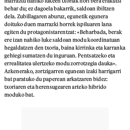
marraztu nahiko lukeen txoriak hori bera erakutsi
behar du; ez dagoela bakarrik, saldoan ibiltzen
dela. Zubillagaren aburuz, egunetik egunera
doituko duen marrazki horrek ispiluaren lana
egiten du protagonistarentzat: «Beharbada, berak
ere izan nahiko luke saldoan modu koordinatuan
hegaldatzen den txoria, baina kirrinka eta karranka
gehiegi sumatzen du inguruan. Pentsatzeko eta
errealitatea ulertzeko modu zorrotzegia dauka».
Azkenerako, zortzigarren egunean izaki harrigarri
bat paratuko du paperean arkatzaren bidez:
txoriaren eta herensugearen arteko hibrido
moduko bat.