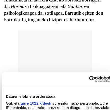
da.
Horma
-n fisikoagoa zen, eta
Ganbara-
n
psikologikoagoa da, sotilagoa. Barrutik egiten den
borroka da, iraganeko bizipenek hartaratuta».
Datuen erabilera arduratsua
Guk eta
gure 1022 kideek
sure informacio pertsonala, zure
IP zenbakia, esaterako, prozesatzen ditugu, cookie bezalak