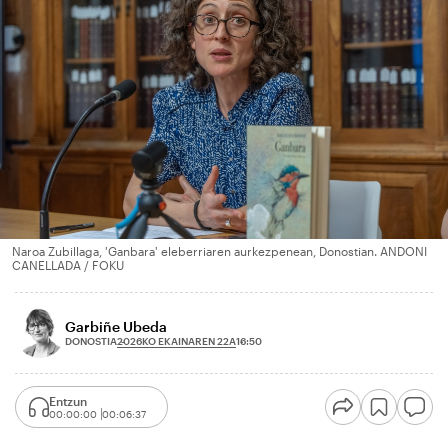
Naroa Zubillaga, 'Ganbara' eleberriaren aurkezpenean, Donostian. ANDONI
CANELLADA / FOKU
Garbiñe Ubeda
2026KO EKAINAREN 22A
DONOSTIA
16:50
Entzun
00:00:00
00:06:37