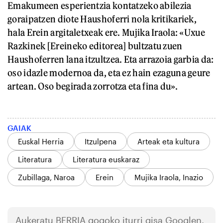
Emakumeen esperientzia kontatzeko abilezia
goraipatzen diote Haushoferri nola kritikariek,
hala Erein argitaletxeak ere. Mujika Iraola: «Uxue
Razkinek [Ereineko editorea] bultzatu zuen
Haushoferren lana itzultzea. Eta arrazoia garbia da:
oso idazle modernoa da, eta ez hain ezaguna geure
artean. Oso begirada zorrotza eta fina du».
GAIAK
Euskal Herria
Itzulpena
Arteak eta kultura
Literatura
Literatura euskaraz
Zubillaga, Naroa
Erein
Mujika Iraola, Inazio
Aukeratu
BERRIA
gogoko iturri gisa Googlen.