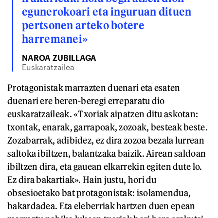
egunerokoari eta inguruan dituen
pertsonen arteko botere
harremanei»
NAROA ZUBILLAGA
Euskaratzailea
Protagonistak marrazten duenari eta esaten
duenari ere beren-beregi erreparatu dio
euskaratzaileak. «Txoriak aipatzen ditu askotan:
txontak, enarak, garrapoak, zozoak, besteak beste.
Zozabarrak, adibidez, ez dira zozoa bezala lurrean
saltoka ibiltzen, balantzaka baizik. Airean saldoan
ibiltzen dira, eta gauean elkarrekin egiten dute lo.
Ez dira bakartiak». Hain justu, hori du
obsesioetako bat protagonistak: isolamendua,
bakardadea. Eta eleberriak hartzen duen epean