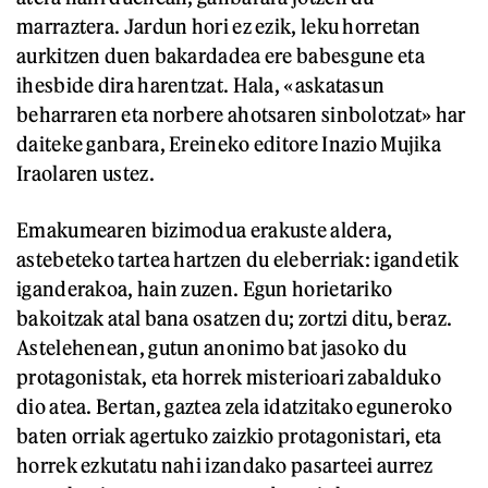
marraztera. Jardun hori ez ezik, leku horretan
aurkitzen duen bakardadea ere babesgune eta
ihesbide dira harentzat. Hala, «askatasun
beharraren eta norbere ahotsaren sinbolotzat» har
daiteke ganbara, Ereineko editore Inazio Mujika
Iraolaren ustez.
Emakumearen bizimodua erakuste aldera,
astebeteko tartea hartzen du eleberriak: igandetik
iganderakoa, hain zuzen. Egun horietariko
bakoitzak atal bana osatzen du; zortzi ditu, beraz.
Astelehenean, gutun anonimo bat jasoko du
protagonistak, eta horrek misterioari zabalduko
dio atea. Bertan, gaztea zela idatzitako eguneroko
baten orriak agertuko zaizkio protagonistari, eta
horrek ezkutatu nahi izandako pasarteei aurrez