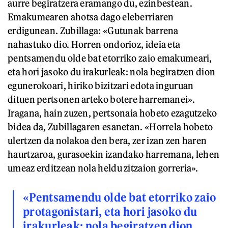
aurre begiratzera eramango du, ezinbestean.
Emakumearen ahotsa dago eleberriaren
erdigunean. Zubillaga: «Gutunak barrena
nahastuko dio. Horren ondorioz, ideia eta
pentsamendu olde bat etorriko zaio emakumeari,
eta hori jasoko du irakurleak: nola begiratzen dion
egunerokoari, hiriko bizitzari edota inguruan
dituen pertsonen arteko botere harremanei».
Iragana, hain zuzen, pertsonaia hobeto ezagutzeko
bidea da, Zubillagaren esanetan. «Horrela hobeto
ulertzen da nolakoa den bera, zer izan zen haren
haurtzaroa, gurasoekin izandako harremana, lehen
umeaz erditzean nola heldu zitzaion gorreria».
«Pentsamendu olde bat etorriko zaio
protagonistari, eta hori jasoko du
irakurleak: nola begiratzen dion