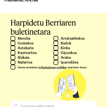
Harpidetu Berriaren
buletinetara
Mendia
Arratsaldekoa
Goizekoa
Badok
Astekaria
Kinka
Kazetaritza
Gipuzkoa
Bizkaia
Araba
Nafarroa
Iparraldea
Izena ematean
pribatutasun politika
onartzen duzu.