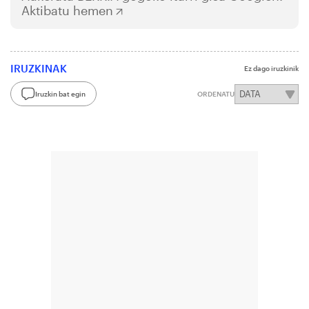
Aktibatu hemen
IRUZKINAK
Ez dago iruzkinik
Iruzkin bat egin
ORDENATU