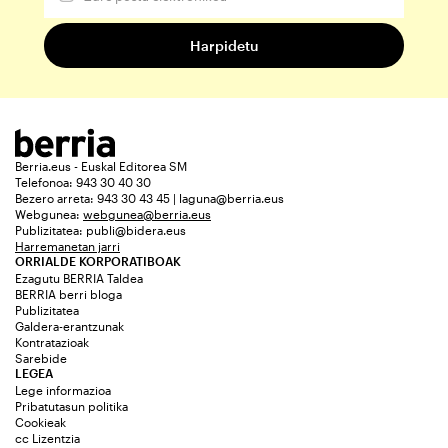
Berria.eus - Euskal Editorea SM
Telefonoa: 943 30 40 30
Bezero arreta: 943 30 43 45 | laguna@berria.eus
Webgunea:
webgunea@berria.eus
Publizitatea:
publi@bidera.eus
Harremanetan jarri
ORRIALDE KORPORATIBOAK
Ezagutu BERRIA Taldea
BERRIA berri bloga
Publizitatea
Galdera-erantzunak
Kontratazioak
Sarebide
LEGEA
Lege informazioa
Pribatutasun politika
Cookieak
cc Lizentzia