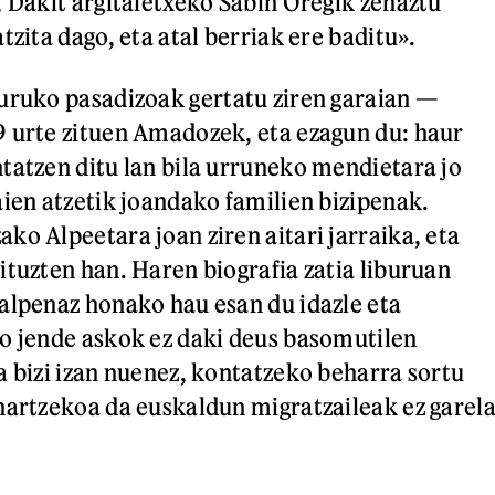
, Dakit argitaletxeko Sabin Oregik zehaztu
tzita dago, eta atal berriak ere baditu».
uruko pasadizoak gertatu ziren garaian —
 urte zituen Amadozek, eta ezagun du: haur
tatzen ditu lan bila urruneko mendietara jo
aien atzetik joandako familien bizipenak.
ko Alpeetara joan ziren aitari jarraika, eta
ituzten han. Haren biografia zatia liburuan
alpenaz honako hau esan du idazle eta
o jende askok ez daki deus basomutilen
a bizi izan nuenez, kontatzeko beharra sortu
hartzekoa da euskaldun migratzaileak ez garel