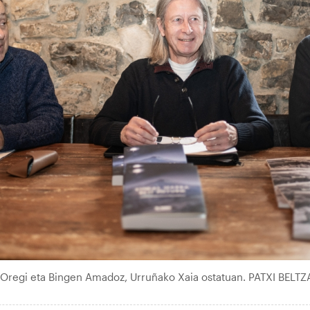
Oregi eta Bingen Amadoz, Urruñako Xaia ostatuan. PATXI BELTZ