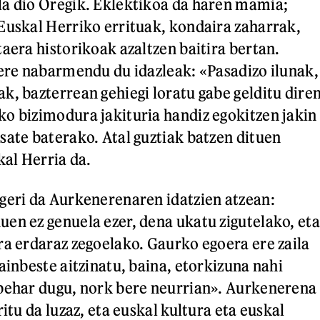
la dio Oregik. Eklektikoa da haren mamia;
Euskal Herriko errituak, kondaira zaharrak,
aera historikoak azaltzen baitira bertan.
 ere nabarmendu du idazleak: «Pasadizo ilunak,
k, bazterrean gehiegi loratu gabe gelditu dire
o bizimodura jakituria handiz egokitzen jakin
sate baterako. Atal guztiak batzen dituen
kal Herria da.
geri da Aurkenerenaren idatzien atzean:
en ez genuela ezer, dena ukatu zigutelako, eta
ra erdaraz zegoelako. Gaurko egoera ere zaila
ainbeste aitzinatu, baina, etorkizuna nahi
behar dugu, nork bere neurrian». Aurkenerena
ritu da luzaz, eta euskal kultura eta euskal