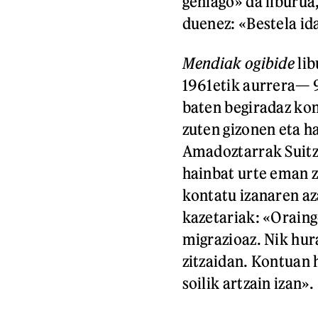
gehiago» da liburua
duenez: «Bestela ida
Mendiak ogibide
lib
1961etik aurrera— 9
baten begiradaz kon
zuten gizonen eta h
Amadoztarrak Suitza
hainbat urte eman z
kontatu izanaren az
kazetariak: «Oraing
migrazioaz. Nik hur
zitzaidan. Kontuan 
soilik artzain izan».