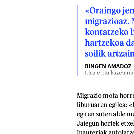
«Oraingo jen
migrazioaz. 
kontatzeko b
hartzekoa da
soilik artzai
BINGEN AMADOZ
Idazle eta kazetaria
Migrazio mota horre
liburuaren egilea: «
egiten zuten alde me
Jaiegun horiek etxe
Inauteriak antolatze