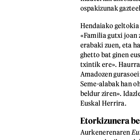
ospakizunak gazteek
Hendaiako geltokia
«Familia gutxi joan 
erabaki zuen, eta 
ghetto bat ginen eu
txintik ere». Haurr
Amadozen gurasoei: 
Seme-alabak han ohi
beldur ziren». Idazle
Euskal Herrira.
Etorkizunera be
Aurkenerenaren
Eu