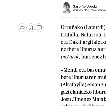
Garbiñe Ubeda
2025EKO MARTXOAREN 20A
Urruñako (Lapurdi)
(Tafalla, Nafarroa,
eta Dakit argitaletx
norbere liburua au
pizturik
, hurrenez 
«Mendi eta basomutil
bere liburuaren m
(Altafaylla) eman z
gaztelaniazko libur
Josu Jimenez Maiak 