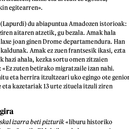
in egitearren».
 (Lapurdi) du abiapuntua Amadozen istorioak:
ziren aitaren atzetik, gu bezala. Amak hala
halaxe joan ginen Drome departamendura. Han
skaldunak. Amak ez zuen frantsesik ikasi, ezta
ak hazi ahala, kezka sortu omen zitzaien
«Ez zuten betirako migratzaile izan nahi.
tu eta herrira itzultzeari uko egingo ote genio
 eta kazetariak 13 urte zituela itzuli ziren
gira
skal izarra beti pizturik
«liburu historiko