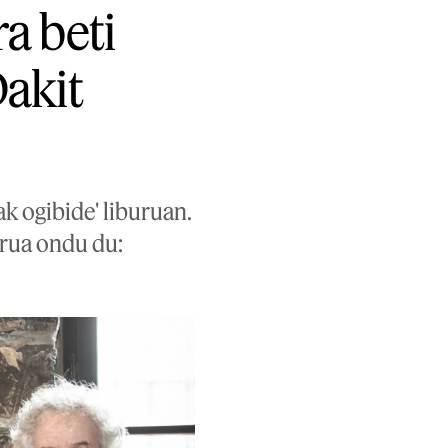
ra beti
Dakit
 ogibide' liburuan.
urua ondu du: