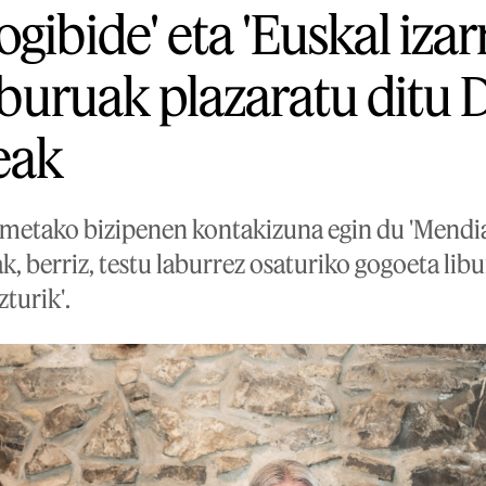
gibide' eta 'Euskal izar
liburuak plazaratu ditu 
xeak
etako bizipenen kontakizuna egin du 'Mendiak
, berriz, testu laburrez osaturiko gogoeta lib
zturik'.