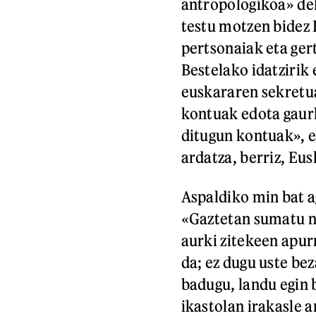
antropologikoa» de
testu motzen bidez 
pertsonaiak eta gert
Bestelako idatzirik
euskararen sekretua
kontuak edota gaurk
ditugun kontuak», e
ardatza, berriz, Eus
Aspaldiko min bat a
«Gaztetan sumatu nu
aurki zitekeen apur
da; ez dugu uste bez
badugu, landu egin 
ikastolan irakasle a