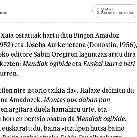
Entzun
15:16
00:00:00
00:05:50
 Xaia ostatuak hartu ditu Bingen Amadoz
 1952) eta Joseba Aurkenerena (Donostia, 1956)
eko editore Sabin Oregiren laguntzaz aritu dira
rkezten:
Mendiak ogibide
eta
Euskal izarra beti
hurren.
en nire istorio txikia da». Halaxe definitu du
uina Amadozek.
Montes que daban pan
uen argitara duela hamahiru urte, eta
u horren bertsio osatua da
Mendiak ogibide
.
euskaratu du, baina «itzulpen hutsa baino