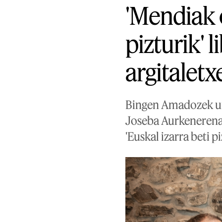
'Mendiak o
pizturik' 
argitalet
Bingen Amadozek um
Joseba Aurkenerenak
'Euskal izarra beti pi