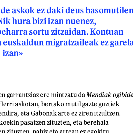
de askok ez daki deus basomutile
Nik hura bizi izan nuenez,
eharra sortu zitzaidan. Kontuan
 euskaldun migratzaileak ez garel
n izan»
n garrantziaz ere mintzatu da
Mendiak ogibid
Herri askotan, bertako mutil gazte guztiek
ndira, eta Gabonak arte ez ziren itzultzen.
koekin pasatzen zituzten, eta berehala
n zituzten, nahiz eta artean ez egokitu,