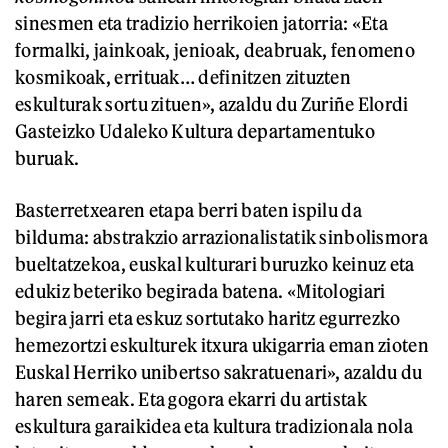
sinesmen eta tradizio herrikoien jatorria: «Eta
formalki, jainkoak, jenioak, deabruak, fenomeno
kosmikoak, errituak… definitzen zituzten
eskulturak sortu zituen», azaldu du Zuriñe Elordi
Gasteizko Udaleko Kultura departamentuko
buruak.
Basterretxearen etapa berri baten ispilu da
bilduma: abstrakzio arrazionalistatik sinbolismora
bueltatzekoa, euskal kulturari buruzko keinuz eta
edukiz beteriko begirada batena. «Mitologiari
begira jarri eta eskuz sortutako haritz egurrezko
hemezortzi eskulturek itxura ukigarria eman zioten
Euskal Herriko unibertso sakratuenari», azaldu du
haren semeak. Eta gogora ekarri du artistak
eskultura garaikidea eta kultura tradizionala nola