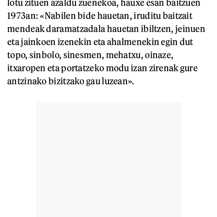
lotu zituen azaldu zuenekoa, hauxe esan baitzuen
1973an: «Nabilen bide hauetan, iruditu baitzait
mendeak daramatzadala hauetan ibiltzen, jeinuen
eta jainkoen izenekin eta ahalmenekin egin dut
topo, sinbolo, sinesmen, mehatxu, oinaze,
itxaropen eta portatzeko modu izan zirenak gure
antzinako bizitzako gau luzean».