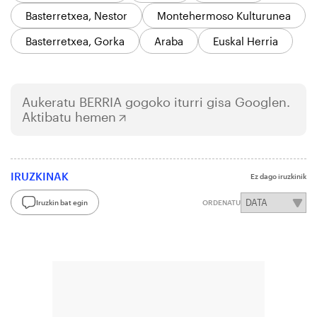
Basterretxea, Nestor
Montehermoso Kulturunea
Basterretxea, Gorka
Araba
Euskal Herria
Aukeratu
BERRIA
gogoko iturri gisa Googlen.
Aktibatu hemen
IRUZKINAK
Ez dago iruzkinik
Iruzkin bat egin
ORDENATU