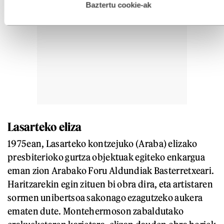
esplizitua ematen diguzu.
Gehiago irakurri
Baztertu cookie-ak
Lasarteko eliza
1975ean, Lasarteko kontzejuko (Araba) elizako
presbiterioko gurtza objektuak egiteko enkargua
eman zion Arabako Foru Aldundiak Basterretxeari.
Haritzarekin egin zituen bi obra dira, eta artistaren
sormen unibertsoa sakonago ezagutzeko aukera
ematen dute. Montehermoson zabaldutako