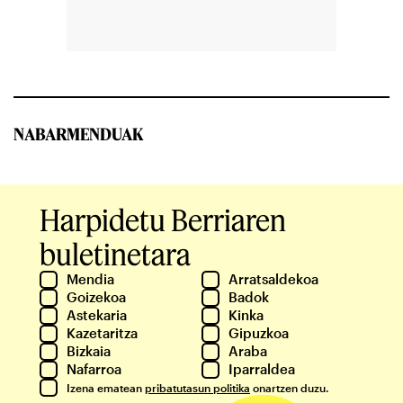
NABARMENDUAK
Harpidetu Berriaren
buletinetara
Mendia
Arratsaldekoa
Goizekoa
Badok
Astekaria
Kinka
Kazetaritza
Gipuzkoa
Bizkaia
Araba
Nafarroa
Iparraldea
Izena ematean
pribatutasun politika
onartzen duzu.