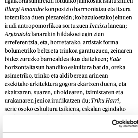
ugalkortasunarekin lotutako jainkosak islatu zituen
Illargi Amandre
konposizio harmoniatsu eta itxura
totemikoa duen piezarekin; kobazuloetako jeinuen
irudi antropomorfikoa sortu zuen
Intxixu
lanean;
Argizaiola
lanarekin hildakoei egin zien
erreferentzia, eta, horretarako, artistak forma
bolumetriko beltz eta trinkoa garatu zuen, zeinaren
bidez zurezko barnealdea ikus daitekeen;
Eate
horizontaltasun handiko eskultura bat da, oreka
asimetriko, trinko eta aldi berean arinean
esekitako arkitektura gogora ekartzen duena, eta
ekaitzaren, suaren, uholdearen, tximistaren eta
urakanaren jenioa irudikatzen du;
Triku Harri
,
serie osoko eskultura txikiena, eskalan egindako
eraikuntza arkitektonikoa da, eta barruan zentauro
txiki bat dauka... Eskultura horiek denak
diseinatzeko Basterretxeak margotu zituen