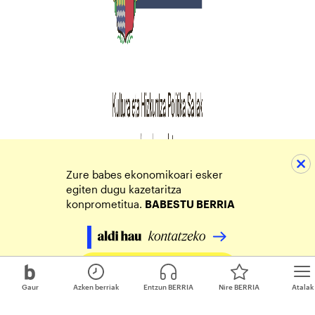
Zure babes ekonomikoari esker
egiten dugu kazetaritza
konprometitua.
BABESTU BERRIA
Egin zure ekarpena
Gaur
Azken berriak
Entzun BERRIA
Nire BERRIA
Atalak