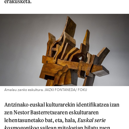
erakusketa.
Amalau zanko
eskultura. JAIZKI FONTANEDA/ FOKU
Antzinako euskal kulturarekin identifikatzea izan
zen Nestor Basterretxearen eskulturaren
lehentasunetako bat, eta, hala,
Euskal serie
kosmogonikoa
sailean mitologian bilatu zuen