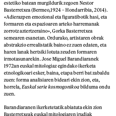
estetiko batean murgildurik zegoen Nestor
Basterretxea (Bermeo,1924 – Hondarribia, 2014).
«Adierazpen emozional eta figuratibotik hasi, eta
formaren eta espazioaren arteko harremanak
zorrotz aztertzeraino», Gorka Basterretxea
semearen esanetan. Ordurako, artistaren obrak
abstrakzio errealistatik baino ez zuen edaten, eta
haren lanak hertsiki lotuta zeuden formaren
irmotasunarekin. Jose Miguel Barandiaranek
1972an euskal mitologiaz egindako ikerketa
etnologikoari esker, baina, etapa berri bat zabaldu
zuen: forma analisiaren bideari ekin zion, eta,
horrela,
Euskal
serie
kosmogoni
koa
bilduma ondu
zuen.
Barandiaranen ikerketetatik abiatuta ekin zion
Basterretxeak euskal mitologiaren irudiak