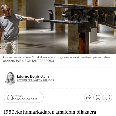
Gorka Basterretxea, 'Euskal serie kosmogonikoa' erakusketako pieza baten
ondoan. JAIZKI FONTANEDA/ FOKU
Edurne Begiristain
2024KO EKAINAREN 26A
15:27
Entzun
00:00:00
00:07:18
1950eko hamarkadaren amaieran bilakaera