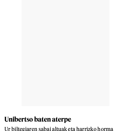
Unibertso baten aterpe
Ur biltegiaren sabai altuak eta harrizko horma