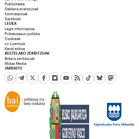
Publizitatea
Galdera-erantzunak
Kontratazioak
Sarebide
LEGEA
Lege informazioa
Pribatutasun politika
Cookieak
cc Lizentzia
Kanal etikoa
BESTELAKO ZERBITZUAK
Bidera zerbitzuak
Midas Media
JARRAITU