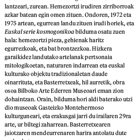
lantzeari, zurean. Hemezortzi irudiren zirriborroak
azkar batean egin omen zituen. Ondoren, 1972 eta
1975 artean, egurrean landu zituen irudi horiek, eta
Euskal serie kosmogonikoa
bilduma osatu zuen
hala: hemezortzi pieza, gehienak haritz
egurrezkoak, eta bat brontzezkoa. Hizkera
garaikidez landutako artelanak pertsonaia
mitologikoetan, naturaren indarrean eta euskal
kulturako objektu tradizionaletan daude
oinarrituta, eta Basterretxeak, hil aurretik, obra
osoa Bilboko Arte Ederren Museoari eman zion
dohaintzan. Orain, bilduma hori aldi baterako utzi
dio museoak Gasteizko Montehermoso
kulturguneari, eta erakusgai jarri du irailaren 29ra
arte, ur biltegi zaharrean. Basterretxearen
jaiotzaren mendeurrenaren harira antolatu dute