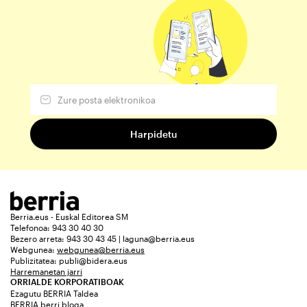
Berria.eus - Euskal Editorea SM
Telefonoa: 943 30 40 30
Bezero arreta: 943 30 43 45 | laguna@berria.eus
Webgunea:
webgunea@berria.eus
Publizitatea:
publi@bidera.eus
Harremanetan jarri
ORRIALDE KORPORATIBOAK
Ezagutu BERRIA Taldea
BERRIA berri bloga