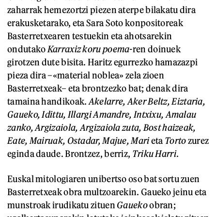
zaharrak hemezortzi piezen aterpe bilakatu dira
erakusketarako, eta Sara Soto konpositoreak
Basterretxearen testuekin eta ahotsarekin
ondutako
Karraxiz koru poema-
ren doinuek
girotzen dute bisita. Haritz egurrezko hamazazpi
pieza dira –«material noblea» zela zioen
Basterretxeak– eta brontzezko bat; denak dira
tamaina handikoak.
Akelarre, Aker Beltz, Eiztaria,
Gaueko, Idittu, Illargi Amandre, Intxixu, Amalau
zanko, Argizaiola, Argizaiola zuta, Bost haizeak,
Eate, Mairuak, Ostadar, Majue, Mari
eta
Torto
zurez
eginda daude. Brontzez, berriz,
Triku Harri
.
Euskal mitologiaren unibertso oso bat sortu zuen
Basterretxeak obra multzoarekin. Gaueko jeinu eta
munstroak irudikatu zituen
Gaueko
obran;