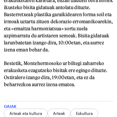
erakusketaren karietara, elizan dauden obra horiek
ikusteko bisita gidatuak antolatu dituzte.
Basterretxeak plastika garaikidearen forma soil eta
irmoak uztartu zituen dekorazio erromanikoarekin,
eta «emaitza harmoniatsua» sortu zuela
azpimarratu du artistaren semeak. Bisita gidatuak
larunbatetan izango dira, 10:00etan, eta aurrez
izena eman behar da.
Bestetik, Montehermosoko ur biltegi zaharreko
erakusketa ezagutzeko bisitak ere egingo dituzte.
Ostiralero izango dira, 19:00etan, eta ez da
beharrezkoa aurrez izena ematea.
GAIAK
Arteak eta kultura
Arteak
Eskultura