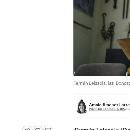
Fermin Leizaola, iaz, Donos
Amaia Jimenez Larre
2025EKO EKAINAREN 16A
20: