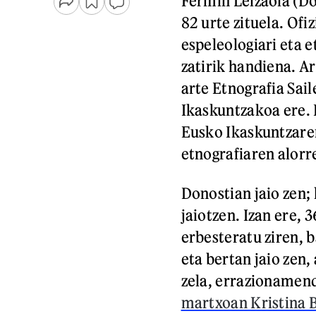
Fermin Leizaola (Do
82 urte zituela. Ofi
espeleologiari eta e
zatirik handiena. Ar
arte Etnografia Sai
Ikaskuntzakoa ere. 
Eusko Ikaskuntzare
etnografiaren alorr
Donostian jaio zen;
jaiotzen. Izan ere,
erbesteratu ziren, b
eta bertan jaio zen
zela, errazionamend
martxoan Kristina 