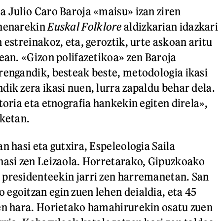
a Julio Caro Baroja «maisu» izan ziren
ehenarekin
Euskal Folklore
aldizkarian idazkari
 estreinakoz, eta, geroztik, urte askoan aritu
nean. «Gizon polifazetikoa» zen Baroja
rengandik, besteak beste, metodologia ikasi
dik zera ikasi nuen, lurra zapaldu behar dela.
toria eta etnografia hankekin egiten direla»,
zketan.
n hasi eta gutxira, Espeleologia Saila
hasi zen Leizaola. Horretarako, Gipuzkoako
 presidenteekin jarri zen harremanetan. San
egoitzan egin zuen lehen deialdia, eta 45
en hara. Horietako hamahirurekin osatu zuen