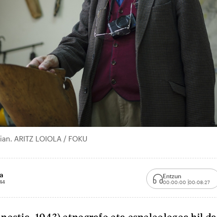
tian. ARITZ LOIOLA / FOKU
a
Entzun
44
00:00:00
00:08:27