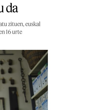
u da
atu zituen, euskal
en 16 urte