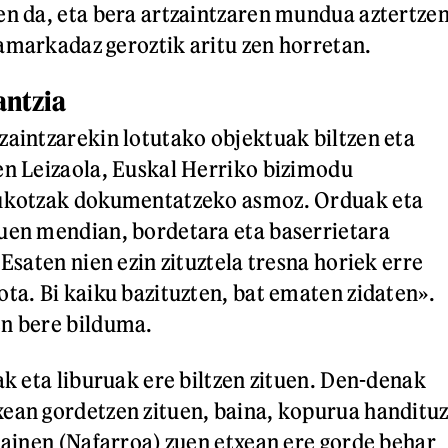
en da, eta bera artzaintzaren mundua aztertze
amarkadaz geroztik aritu zen horretan.
antzia
zaintzarekin lotutako objektuak biltzen eta
en Leizaola, Euskal Herriko bizimodu
kukotzak dokumentatzeko asmoz. Orduak eta
uen mendian, bordetara eta baserrietara
 Esaten nien ezin zituztela tresna horiek erre
ota. Bi kaiku bazituzten, bat ematen zidaten».
en bere bilduma.
ak eta liburuak ere biltzen zituen. Den-denak
ean gordetzen zituen, baina, kopurua handitu
diainen (Nafarroa) zuen etxean ere gorde behar