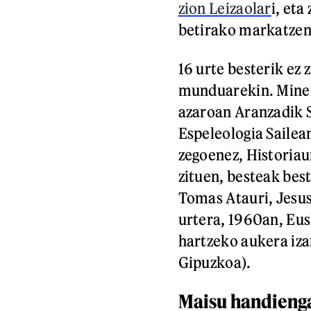
zion Leizaolar
i, et
betirako markatzen 
16 urte besterik ez
munduarekin. Minera
azaroan Aranzadik S
Espeleologia Sailean
zegoenez, Historiau
zituen, besteak bes
Tomas Atauri, Jesus
urtera, 1960an, Eus
hartzeko aukera iza
Gipuzkoa).
Maisu handienga