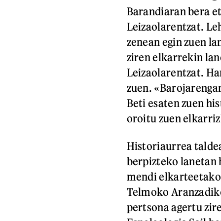
Barandiaran bera et
Leizaolarentzat. L
zenean egin zuen lan
ziren elkarrekin la
Leizaolarentzat. Ha
zuen. «Barojarengan
Beti esaten zuen his
oroitu zuen elkarri
Historiaurrea taldea
berpizteko lanetan 
mendi elkarteetako
Telmoko Aranzadiko 
pertsona agertu zir