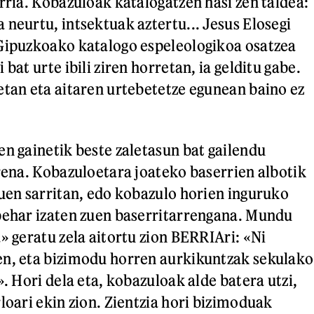
rria. Kobazuloak katalogatzen hasi zen taldea:
 neurtu, intsektuak aztertu... Jesus Elosegi
Gipuzkoako katalogo espeleologikoa osatzea
 bat urte ibili ziren horretan, ia gelditu gabe.
etan eta aitaren urtebetetze egunean baino ez
en gainetik beste zaletasun bat gailendu
arena. Kobazuloetara joateko baserrien albotik
zuen sarritan, edo kobazulo horien inguruko
behar izaten zuen baserritarrengana. Mundu
» geratu zela aitortu zion BERRIAri: «Ni
en, eta bizimodu horren aurkikuntzak sekulako
». Hori dela eta, kobazuloak alde batera utzi,
loari ekin zion. Zientzia hori bizimoduak