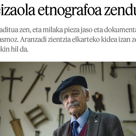
izaola etnografoa zend
aditua zen, eta milaka pieza jaso eta dokument
smoz. Aranzadi zientzia elkarteko kidea izan z
kin hil da.