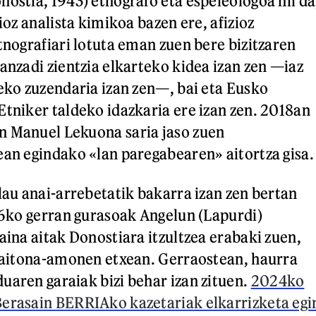
nostia, 1943) etnografo eta espeleologoa hil da
zioz analista kimikoa bazen ere, afizioz
tnografiari lotuta eman zuen bere bizitzaren
anzadi zientzia elkarteko kidea izan zen —iaz
leko zuzendaria izan zen—, bai eta Eusko
Etniker taldeko idazkaria ere izan zen. 2018an
n Manuel Lekuona saria jaso zuen
ean egindako «lan paregabearen» aitortza gisa.
 lau anai-arrebetatik bakarra izan zen bertan
 36ko gerran gurasoak Angelun (Lapurdi)
aina aitak Donostiara itzultzea erabaki zuen,
, aitona-amonen etxean. Gerraostean, haurra
uaren garaiak bizi behar izan zituen.
2024ko
Berasain BERRIAko kazetariak elkarrizketa egi