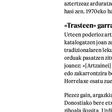
aztertzeaz arduratz
hasi zen. 1970eko h
«Trasteen» garr
Urteen poderioz art
katalogatzen joan z
tradizionalaren le
orduak pasatzen zit
joanez: «[Artzainei]
edo zakarrontzira b
Horrelaxe osatu zu
Piezez gain, argazki
Donostiako bere etx
zihoala ikusita, Ur