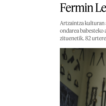
Fermin Le
Artzaintza kulturan 
ondarea babesteko a
zituenetik. 82 urtere