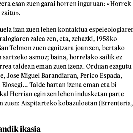
a zera esan zuen garai horren inguruan: «Horrek
zaitu».
 zuela izan zuen lehen kontaktua espeleologiare
logiaren zalea zen, eta, zehazki, 1958ko
an Telmon zuen egoitzara joan zen, bertako
 sartzeko asmoz; baina, horrelako sailik ez
rrea taldean eman zuen izena. Orduan ezagutu
te, Jose Miguel Barandiaran, Perico Espada,
 Elosegi... Talde hartan izena eman eta bi
kal Herrian egin zen lehen indusketan parte
n zuen: Aizpitarteko kobazuloetan (Errenteria,
ndik ikasia