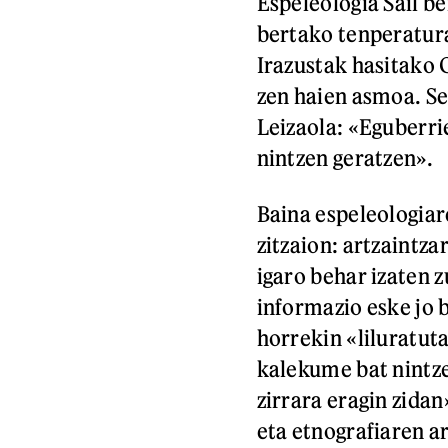
Espeleologia Sail be
bertako tenperatura
Irazustak hasitako 
zen haien asmoa. Sei
Leizaola: «Eguberri
nintzen geratzen».
Baina espeleologiar
zitzaion: artzaintz
igaro behar izaten 
informazio eske jo 
horrekin «liluratuta
kalekume bat nintz
zirrara eragin zidan
eta etnografiaren ar